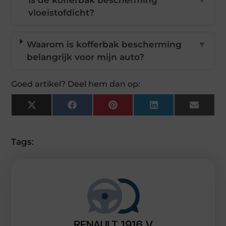
Is de kofferbak bescherming
▼
vloeistofdicht?
Waarom is kofferbak bescherming
▼
belangrijk voor mijn auto?
Goed artikel? Deel hem dan op:
X
Facebook
Pinterest
LinkedIn
Email
(Twitter)
Tags: