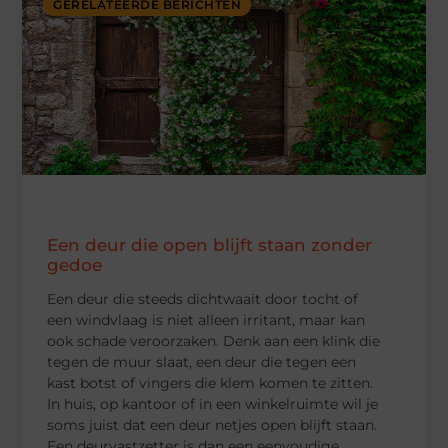
GERELATEERDE BERICHTEN
Een deur die open blijft staan zonder
gedoe
Een deur die steeds dichtwaait door tocht of
een windvlaag is niet alleen irritant, maar kan
ook schade veroorzaken. Denk aan een klink die
tegen de muur slaat, een deur die tegen een
kast botst of vingers die klem komen te zitten.
In huis, op kantoor of in een winkelruimte wil je
soms juist dat een deur netjes open blijft staan.
Een deurvastzetter is dan een eenvoudige,