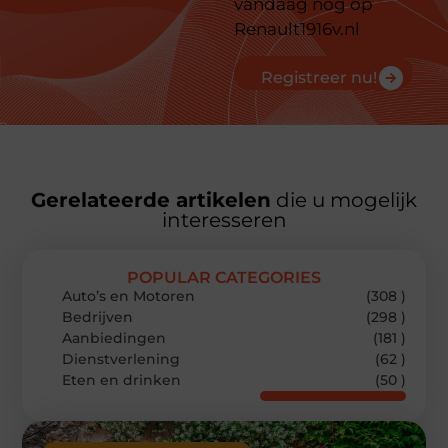
vandaag nog op
Renault1916v.nl
Registreer nu!
Gerelateerde artikelen
die u mogelijk
interesseren
POPULAR CATEGORIES
Auto’s en Motoren
(308 )
Bedrijven
(298 )
Aanbiedingen
(181 )
Dienstverlening
(62 )
Eten en drinken
(50 )