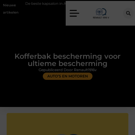
beste kapsalon in Arnhem: meer dan alleen een knipbeurt
Barbecuevl
Nieuwe
artikelen
Kofferbak bescherming voor
ultieme bescherming
Gepubliceerd Door Renault1916v
AUTO’S EN MOTOREN