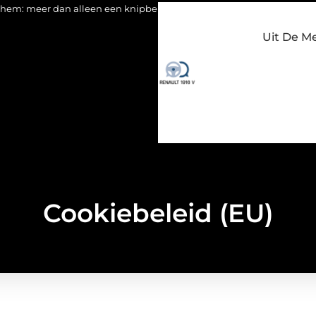
 dan alleen een knipbeurt
Barbecuevlees bestellen voor een o
Uit De M
Cookiebeleid (EU)