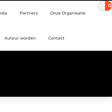
nvergetelijke zomeravond
Hoe een landingspagina laten maken 
edia
Partners
Onze Organisatie
Auteur worden
Contact