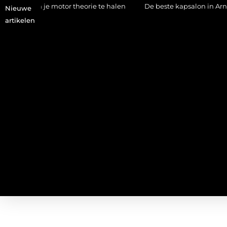
 je motor theorie te halen
De beste kapsalon in Arnhem: meer
Nieuwe
artikelen