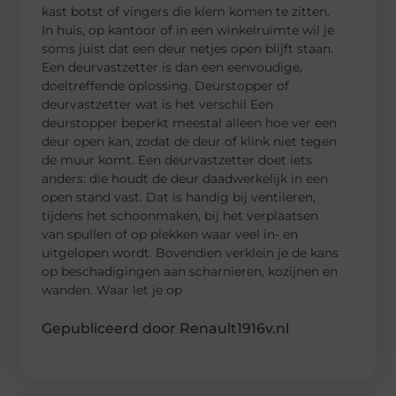
kast botst of vingers die klem komen te zitten.
In huis, op kantoor of in een winkelruimte wil je
soms juist dat een deur netjes open blijft staan.
Een deurvastzetter is dan een eenvoudige,
doeltreffende oplossing. Deurstopper of
deurvastzetter wat is het verschil Een
deurstopper beperkt meestal alleen hoe ver een
deur open kan, zodat de deur of klink niet tegen
de muur komt. Een deurvastzetter doet iets
anders: die houdt de deur daadwerkelijk in een
open stand vast. Dat is handig bij ventileren,
tijdens het schoonmaken, bij het verplaatsen
van spullen of op plekken waar veel in- en
uitgelopen wordt. Bovendien verklein je de kans
op beschadigingen aan scharnieren, kozijnen en
wanden. Waar let je op
Gepubliceerd door Renault1916v.nl