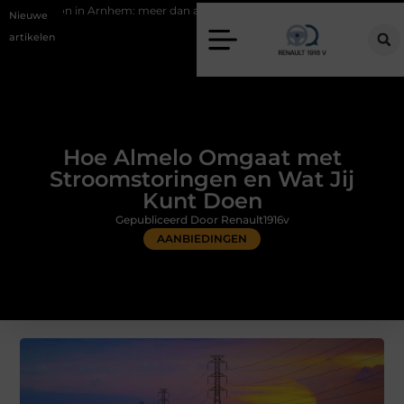
m: meer dan alleen een knipbeurt
Barbecuevlees bestellen voor een 
Nieuwe
artikelen
Hoe Almelo Omgaat met
Stroomstoringen en Wat Jij
Kunt Doen
Gepubliceerd Door Renault1916v
AANBIEDINGEN