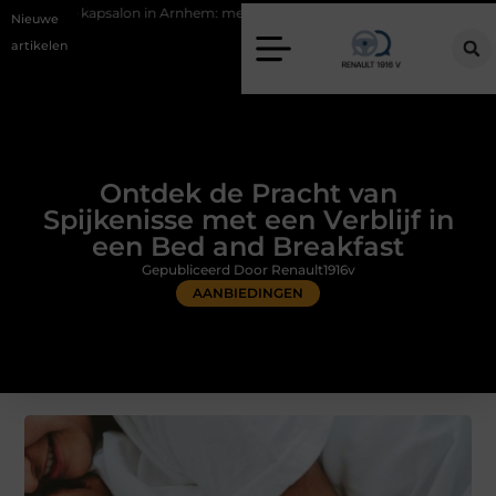
in Arnhem: meer dan alleen een knipbeurt
Barbecuevlees bestellen v
Nieuwe
artikelen
Ontdek de Pracht van
Spijkenisse met een Verblijf in
een Bed and Breakfast
Gepubliceerd Door Renault1916v
AANBIEDINGEN