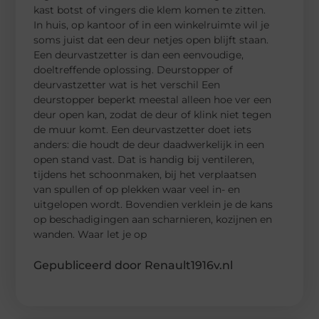
kast botst of vingers die klem komen te zitten.
In huis, op kantoor of in een winkelruimte wil je
soms juist dat een deur netjes open blijft staan.
Een deurvastzetter is dan een eenvoudige,
doeltreffende oplossing. Deurstopper of
deurvastzetter wat is het verschil Een
deurstopper beperkt meestal alleen hoe ver een
deur open kan, zodat de deur of klink niet tegen
de muur komt. Een deurvastzetter doet iets
anders: die houdt de deur daadwerkelijk in een
open stand vast. Dat is handig bij ventileren,
tijdens het schoonmaken, bij het verplaatsen
van spullen of op plekken waar veel in- en
uitgelopen wordt. Bovendien verklein je de kans
op beschadigingen aan scharnieren, kozijnen en
wanden. Waar let je op
Gepubliceerd door Renault1916v.nl