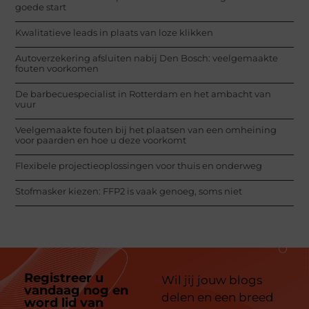
goede start
Kwalitatieve leads in plaats van loze klikken
Autoverzekering afsluiten nabij Den Bosch: veelgemaakte
fouten voorkomen
De barbecuespecialist in Rotterdam en het ambacht van
vuur
Veelgemaakte fouten bij het plaatsen van een omheining
voor paarden en hoe u deze voorkomt
Flexibele projectieoplossingen voor thuis en onderweg
Stofmasker kiezen: FFP2 is vaak genoeg, soms niet
Registreer u
Wil jij jouw blogs
vandaag nog en
delen en een breed
word lid van
ons