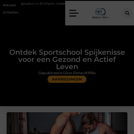
 Arnhem: meer dan alleen een knipbeurt
Barbecuevlees bestellen vo
Nieuwe
artikelen
Ontdek Sportschool Spijkenisse
voor een Gezond en Actief
Leven
Gepubliceerd Door Renault1916v
AANBIEDINGEN