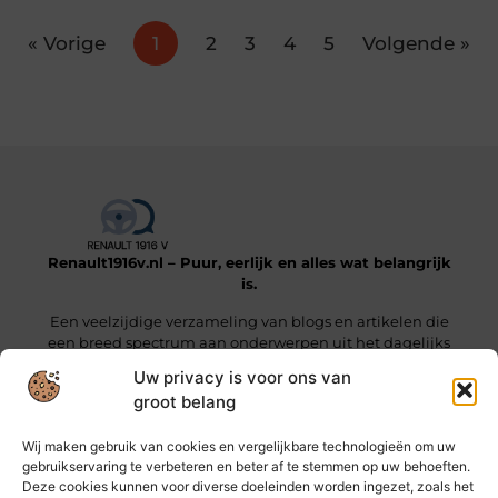
« Vorige
1
2
3
4
5
Volgende »
Renault1916v.nl – Puur, eerlijk en alles wat belangrijk
is.
Een veelzijdige verzameling van blogs en artikelen die
een breed spectrum aan onderwerpen uit het dagelijks
leven beslaan.
Uw privacy is voor ons van
groot belang
Onze informatie
Wij maken gebruik van cookies en vergelijkbare technologieën om uw
Linkjes kopen: wat je moet weten voordat je die stap zet
Geld online verdienen: hoe jij vandaag al stappen kunt zetten
gebruikservaring te verbeteren en beter af te stemmen op uw behoeften.
Deze cookies kunnen voor diverse doeleinden worden ingezet, zoals het
Bericht categorie