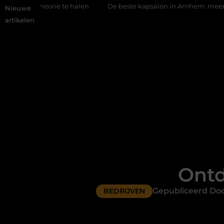
 te halen
De beste kapsalon in Arnhem: meer dan alleen een k
Nieuwe
artikelen
Ontd
Gepubliceerd Doo
BEDRIJVEN