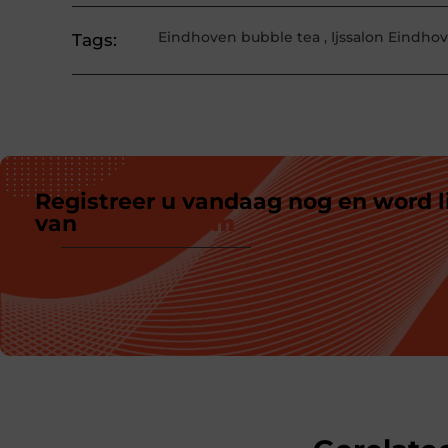
Eindhoven bubble tea
,
Ijssalon Eindho
Tags:
Registreer u vandaag nog en word l
van
ons platform