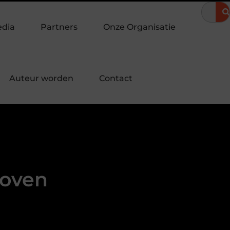
eravond
Hoe een landingspagina laten maken bijdraagt aan mee
edia
Partners
Onze Organisatie
Auteur worden
Contact
hoven