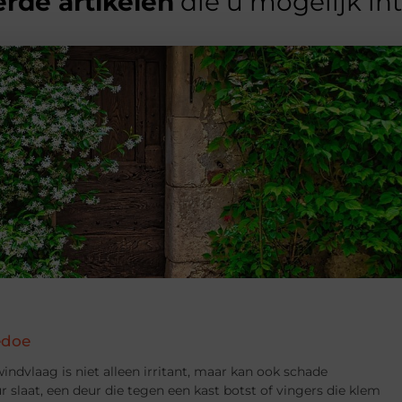
rde artikelen
die u mogelijk in
edoe
indvlaag is niet alleen irritant, maar kan ook schade
 slaat, een deur die tegen een kast botst of vingers die klem