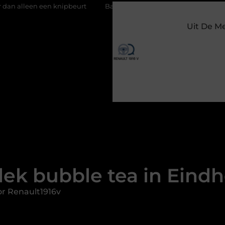
nipbeurt
Barbecuevlees bestellen voor een onvergetelijke zom
Uit De M
ek bubble tea in Eind
r Renault1916v