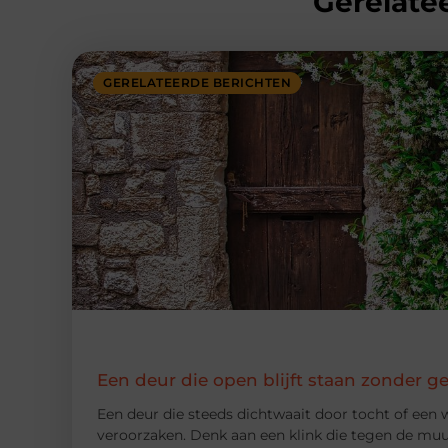
Gerelatee
GERELATEERDE BERICHTEN
Een deur die open blijft staan zonder g
Een deur die steeds dichtwaait door tocht of een w
veroorzaken. Denk aan een klink die tegen de muur