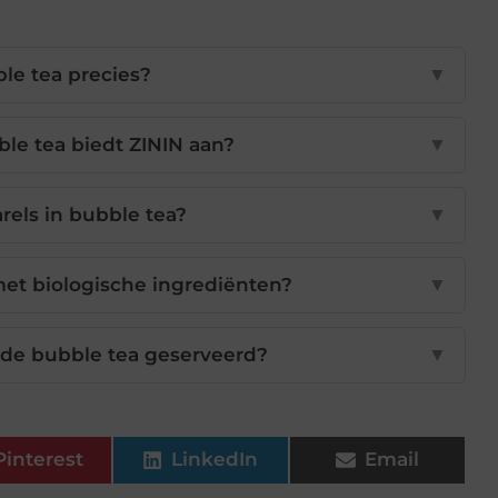
le tea precies?
▼
e tea biedt ZININ aan?
▼
arels in bubble tea?
▼
et biologische ingrediënten?
▼
 de bubble tea geserveerd?
▼
Pinterest
LinkedIn
Email