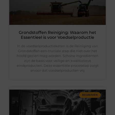
Grondstoffen Reiniging: Waarom het
Essentieel is voor Voedselproductie
In de voedselproductieketen is de Reiniging van
Grondstoffen een cruciale stap die niet over het
hoofd gezien mag worden. Schone ingrediënten
zijn de basis voor veilige en kwalitatieve
eindproducten. Deze essentiële processtap zorgt
ervoor dat voedselproducten vrij
BEDRIJVEN