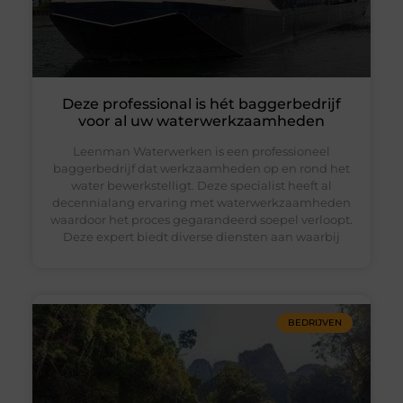
Deze professional is hét baggerbedrijf
voor al uw waterwerkzaamheden
Leenman Waterwerken is een professioneel
baggerbedrijf dat werkzaamheden op en rond het
water bewerkstelligt. Deze specialist heeft al
decennialang ervaring met waterwerkzaamheden
waardoor het proces gegarandeerd soepel verloopt.
Deze expert biedt diverse diensten aan waarbij
BEDRIJVEN