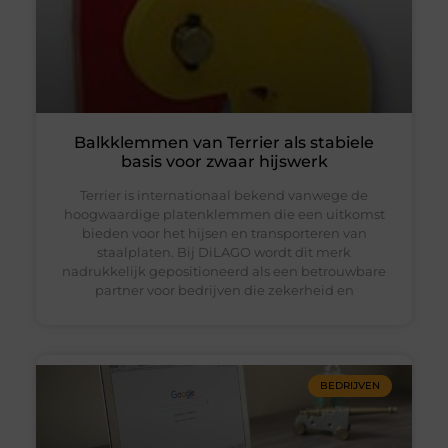
Balkklemmen van Terrier als stabiele
basis voor zwaar hijswerk
Terrier is internationaal bekend vanwege de
hoogwaardige platenklemmen die een uitkomst
bieden voor het hijsen en transporteren van
staalplaten. Bij DiLAGO wordt dit merk
nadrukkelijk gepositioneerd als een betrouwbare
partner voor bedrijven die zekerheid en
BEDRIJVEN