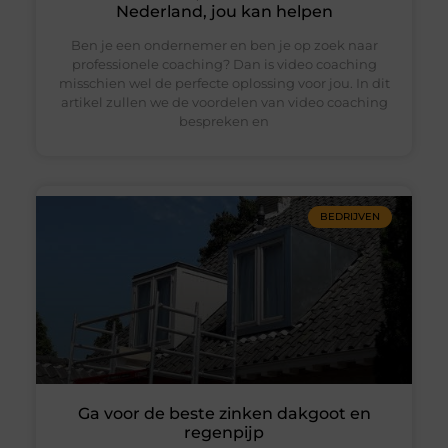
Nederland, jou kan helpen
Ben je een ondernemer en ben je op zoek naar
professionele coaching? Dan is video coaching
misschien wel de perfecte oplossing voor jou. In dit
artikel zullen we de voordelen van video coaching
bespreken en
BEDRIJVEN
Ga voor de beste zinken dakgoot en
regenpijp