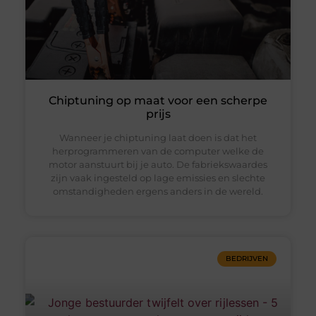
Chiptuning op maat voor een scherpe
prijs
Wanneer je chiptuning laat doen is dat het
herprogrammeren van de computer welke de
motor aanstuurt bij je auto. De fabriekswaardes
zijn vaak ingesteld op lage emissies en slechte
omstandigheden ergens anders in de wereld.
BEDRIJVEN