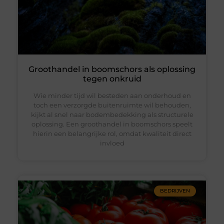
Groothandel in boomschors als oplossing
tegen onkruid
Wie minder tijd wil besteden aan onderhoud en
toch een verzorgde buitenruimte wil behouden,
kijkt al snel naar bodembedekking als structurele
oplossing. Een groothandel in boomschors speelt
hierin een belangrijke rol, omdat kwaliteit direct
invloed
BEDRIJVEN