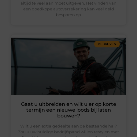
altijd te veel aan moet uitgeven. Het vinden van
een goedkope autoverzekering kan veel geld
besparen op
BEDRIJVEN
Gaat u uitbreiden en wilt u er op korte
termijn een nieuwe loods bij laten
bouwen?
Wilt u een extra gedeelte aan de bestaande hal?
Zou u uw huidige bedrijfspand willen restylen met