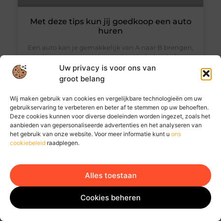
Met deze tips kun jij goedkoop een auto
huren
Een auto kan je gemakkelijk van A naar B brengen,
of je nu naar een plaats wil in Nederland of in
Polen. Huurauto’s zijn hierbij een goed alternatief
Uw privacy is voor ons van
voor wanneer je geen eigen auto hebt.
groot belang
Wij maken gebruik van cookies en vergelijkbare technologieën om uw
gebruikservaring te verbeteren en beter af te stemmen op uw behoeften.
Deze cookies kunnen voor diverse doeleinden worden ingezet, zoals het
BEDRIJVEN
aanbieden van gepersonaliseerde advertenties en het analyseren van
het gebruik van onze website. Voor meer informatie kunt u
ons
cookiebeleid
raadplegen.
Alles toestaan
Ga Naar Bo
Cookies beheren
Dingen die je moet weten vóór je eerste