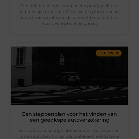
Een huis is echt niet zomaar een pand, zoals u er
iedere dag zoveel ziet. Deze woning functioneert
als uw thuis, de plek op deze wereld waar u tot rust
komt, veilig bent en geniet
BEDRIJVEN
Een stappenplan voor het vinden van
een goedkope autoverzekering
Een autoverzekering hebben is een must wanneer
je een auto bezit, maar dat betekent niet dat je er