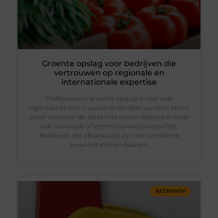
Groente opslag voor bedrijven die
vertrouwen op regionale én
internationale expertise
Professionele groente opslag is voor veel
organisaties een cruciaal onderdeel van hun keten,
zeker wanneer de afzet niet alleen regionaal maar
ook nationaal of internationaal plaatsvindt.
Bedrijven die afhankelijk zijn van constante
kwaliteit kiezen daarom
BEDRIJVEN