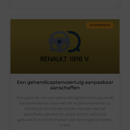
GEZONDHEID
Een gehandicaptenvoertuig aanpasbaar
aanschaffen
Het gebruik van een gehandicaptenvoertuig wordt
aantrekkelijker wanneer dit te personaliseren is.
Omdat je als mindervalide met een aantal
specifieke wensen en eisen zit om optimaal
gebruik te kunnen maken van de mogelijkheden,
is het