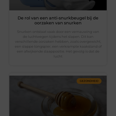
De rol van een anti-snurkbeugel bij de
oorzaken van snurken
Snurken ontstaat vaak door een vernauwing van
de luchtwegen tijdens het slapen. Dit kan
verschillende oorzaken hebben, zoals overgewicht,
een slappe tongspier, een verkrampte kaakstand of
een afwijkende slaappositie. Het gevolg is dat de
lucht
GEZONDHEID