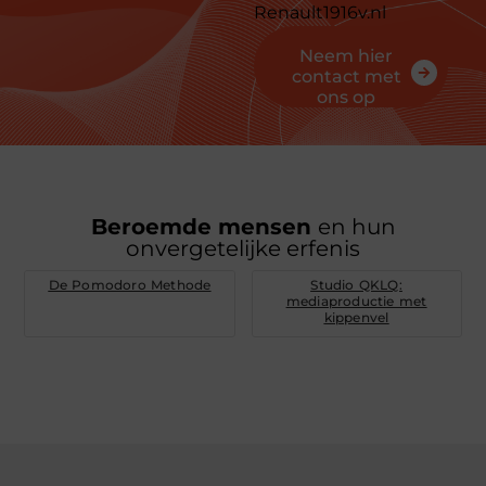
Renault1916v.nl
Neem hier
contact met
ons op
Beroemde mensen
en hun
onvergetelijke erfenis
De Pomodoro Methode
Studio QKLQ:
mediaproductie met
kippenvel