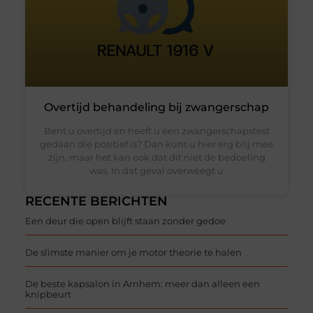
Overtijd behandeling bij zwangerschap
Bent u overtijd en heeft u een zwangerschapstest
gedaan die positief is? Dan kunt u hier erg blij mee
zijn, maar het kan ook dat dit niet de bedoeling
was. In dat geval overweegt u
RECENTE BERICHTEN
Een deur die open blijft staan zonder gedoe
De slimste manier om je motor theorie te halen
De beste kapsalon in Arnhem: meer dan alleen een
knipbeurt