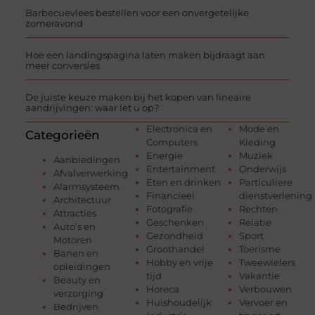
Barbecuevlees bestellen voor een onvergetelijke
zomeravond
Hoe een landingspagina laten maken bijdraagt aan
meer conversies
De juiste keuze maken bij het kopen van lineaire
aandrijvingen: waar let u op?
Electronica en
Mode en
Categorieën
Computers
Kleding
Energie
Muziek
Aanbiedingen
Entertainment
Onderwijs
Afvalverwerking
Eten en drinken
Particuliere
Alarmsysteem
Financieel
dienstverlening
Architectuur
Fotografie
Rechten
Attracties
Geschenken
Relatie
Auto’s en
Gezondheid
Sport
Motoren
Groothandel
Toerisme
Banen en
Hobby en vrije
Tweewielers
opleidingen
tijd
Vakantie
Beauty en
Horeca
Verbouwen
verzorging
Huishoudelijk
Vervoer en
Bedrijven