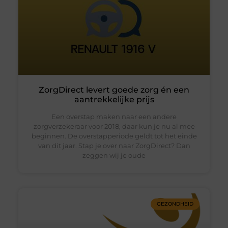
ZorgDirect levert goede zorg én een
aantrekkelijke prijs
Een overstap maken naar een andere
zorgverzekeraar voor 2018, daar kun je nu al mee
beginnen. De overstapperiode geldt tot het einde
van dit jaar. Stap je over naar ZorgDirect? Dan
zeggen wij je oude
GEZONDHEID