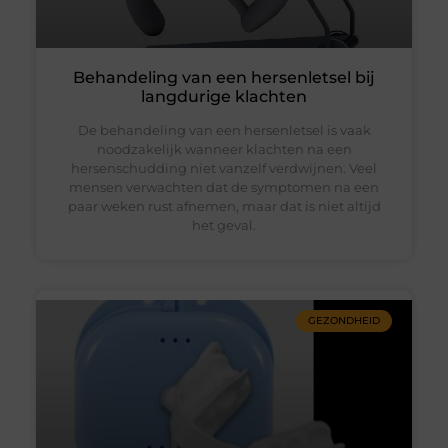
Behandeling van een hersenletsel bij
langdurige klachten
De behandeling van een hersenletsel is vaak
noodzakelijk wanneer klachten na een
hersenschudding niet vanzelf verdwijnen. Veel
mensen verwachten dat de symptomen na een
paar weken rust afnemen, maar dat is niet altijd
het geval.
GEZONDHEID