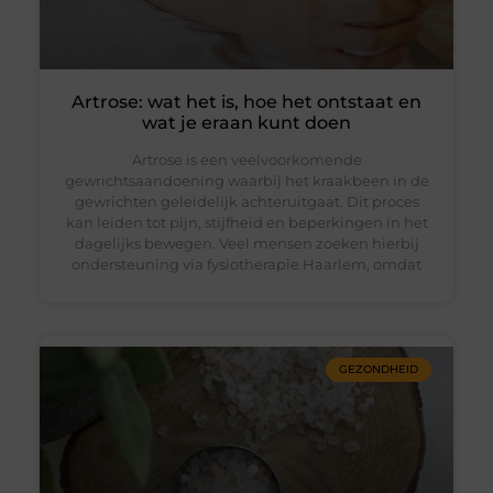
Artrose: wat het is, hoe het ontstaat en
wat je eraan kunt doen
Artrose is een veelvoorkomende
gewrichtsaandoening waarbij het kraakbeen in de
gewrichten geleidelijk achteruitgaat. Dit proces
kan leiden tot pijn, stijfheid en beperkingen in het
dagelijks bewegen. Veel mensen zoeken hierbij
ondersteuning via fysiotherapie Haarlem, omdat
GEZONDHEID