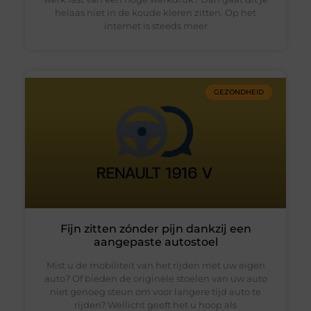
helaas niet in de koude kleren zitten. Op het
internet is steeds meer
GEZONDHEID
Fijn zitten zónder pijn dankzij een
aangepaste autostoel
Mist u de mobiliteit van het rijden met uw eigen
auto? Of bieden de originele stoelen van uw auto
niet genoeg steun om voor langere tijd auto te
rijden? Wellicht geeft het u hoop als