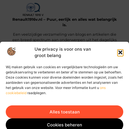
Renault1916v.nl – Puur, eerlijk en alles wat belangrijk
is.
Een veelzijdige verzameling van blogs en artikelen die
een breed spectrum aan onderwerpen uit het dagelijks
leven beslaan.
Uw privacy is voor ons van
groot belang
Onze informatie
Wij maken gebruik van cookies en vergelijkbare technologieën om uw
Linkjes kopen: wat je moet weten voordat je die stap zet
Geld online verdienen: hoe jij vandaag al stappen kunt zetten
gebruikservaring te verbeteren en beter af te stemmen op uw behoeften.
Deze cookies kunnen voor diverse doeleinden worden ingezet, zoals het
Bericht categorie
aanbieden van gepersonaliseerde advertenties en het analyseren van
het gebruik van onze website. Voor meer informatie kunt u
ons
cookiebeleid
raadplegen.
Alles toestaan
Ga Naar Bo
Website index
Cookiebeleid (EU)
Cookies beheren
@2025 www.renault1916v.nl. All Right Reserved.