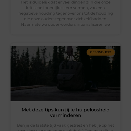
Het is duidelijk dat er veel dingen zijn die onze
kritische innerlijke stem vormen, van een
negatieve houding tegenover ons tot de houding
die onze ouders tegenover zichzelf hadden.
Naarmate we ouder worden, internaliseren we
GEZONDHEID
Met deze tips kun jij je hulpeloosheid
verminderen
Ben jij de laatste tijd vaak gestrest en heb je op het
werk last van een hoge werkdruk? Dan gaat dit je