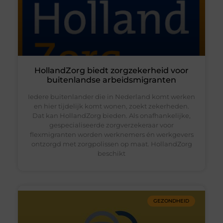
HollandZorg biedt zorgzekerheid voor
buitenlandse arbeidsmigranten
Iedere buitenlander die in Nederland komt werken
en hier tijdelijk komt wonen, zoekt zekerheden.
Dat kan HollandZorg bieden. Als onafhankelijke,
gespecialiseerde zorgverzekeraar voor
flexmigranten worden werknemers én werkgevers
ontzorgd met zorgpolissen op maat. HollandZorg
beschikt
GEZONDHEID