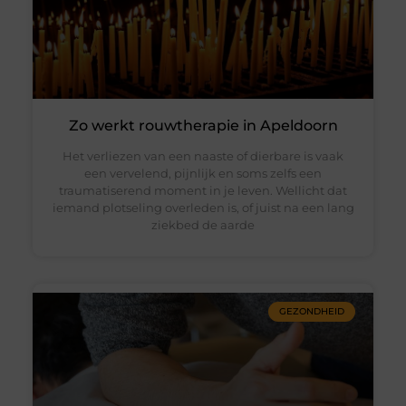
Zo werkt rouwtherapie in Apeldoorn
Het verliezen van een naaste of dierbare is vaak
een vervelend, pijnlijk en soms zelfs een
traumatiserend moment in je leven. Wellicht dat
iemand plotseling overleden is, of juist na een lang
ziekbed de aarde
GEZONDHEID