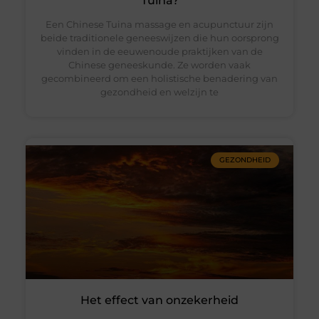
Tuina?
Een Chinese Tuina massage en acupunctuur zijn
beide traditionele geneeswijzen die hun oorsprong
vinden in de eeuwenoude praktijken van de
Chinese geneeskunde. Ze worden vaak
gecombineerd om een holistische benadering van
gezondheid en welzijn te
GEZONDHEID
Het effect van onzekerheid