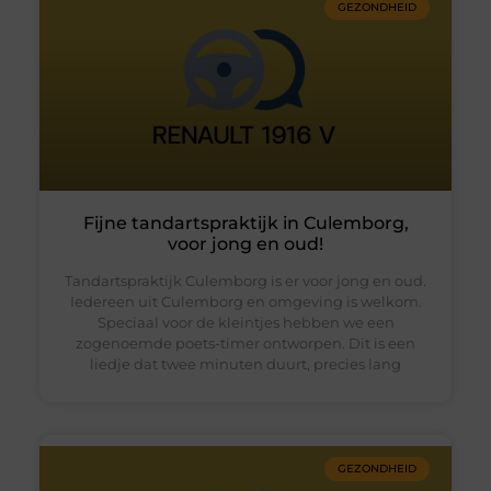
GEZONDHEID
Fijne tandartspraktijk in Culemborg,
voor jong en oud!
Tandartspraktijk Culemborg is er voor jong en oud.
Iedereen uit Culemborg en omgeving is welkom.
Speciaal voor de kleintjes hebben we een
zogenoemde poets-timer ontworpen. Dit is een
liedje dat twee minuten duurt, precies lang
GEZONDHEID