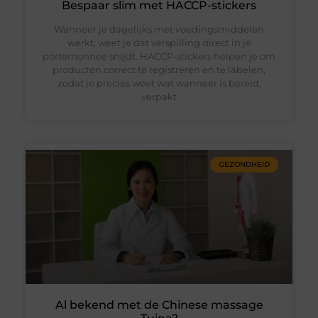
Bespaar slim met HACCP-stickers
Wanneer je dagelijks met voedingsmiddelen
werkt, weet je dat verspilling direct in je
portemonnee snijdt. HACCP-stickers helpen je om
producten correct te registreren en te labelen,
zodat je precies weet wat wanneer is bereid,
verpakt
GEZONDHEID
Al bekend met de Chinese massage