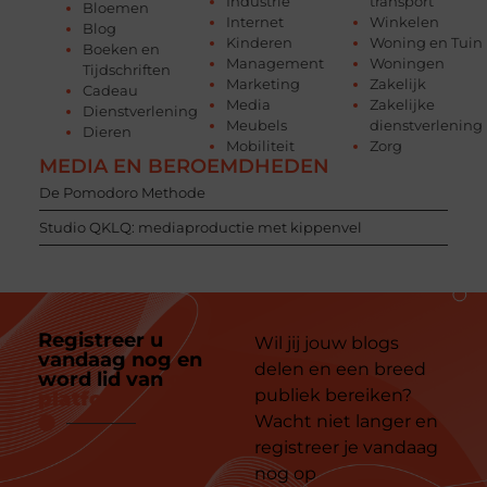
Industrie
transport
Bloemen
Internet
Winkelen
Blog
Kinderen
Woning en Tuin
Boeken en
Management
Woningen
Tijdschriften
Marketing
Zakelijk
Cadeau
Media
Zakelijke
Dienstverlening
Meubels
dienstverlening
Dieren
Mobiliteit
Zorg
MEDIA EN BEROEMDHEDEN
De Pomodoro Methode
Studio QKLQ: mediaproductie met kippenvel
Registreer u
Wil jij jouw blogs
vandaag nog en
delen en een breed
word lid van
ons
publiek bereiken?
platform
Wacht niet langer en
registreer je vandaag
nog op