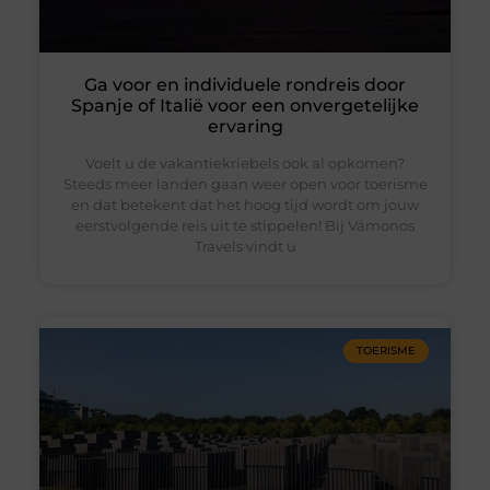
Ga voor en individuele rondreis door
Spanje of Italië voor een onvergetelijke
ervaring
Voelt u de vakantiekriebels ook al opkomen?
Steeds meer landen gaan weer open voor toerisme
en dat betekent dat het hoog tijd wordt om jouw
eerstvolgende reis uit te stippelen! Bij Vámonos
Travels vindt u
TOERISME