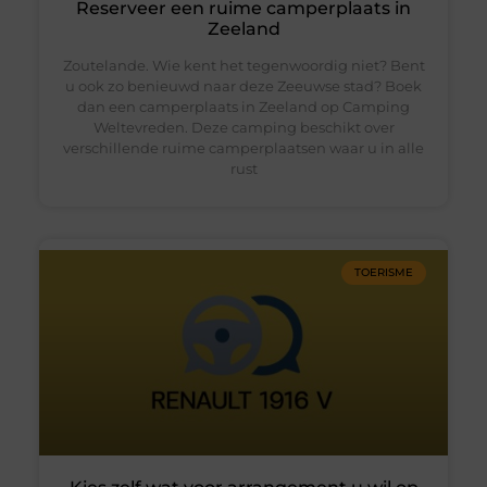
Reserveer een ruime camperplaats in
Zeeland
Zoutelande. Wie kent het tegenwoordig niet? Bent
u ook zo benieuwd naar deze Zeeuwse stad? Boek
dan een camperplaats in Zeeland op Camping
Weltevreden. Deze camping beschikt over
verschillende ruime camperplaatsen waar u in alle
rust
TOERISME