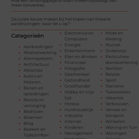
Hoe een landingspagina laten maken bijdraagt aan
meer conversies
De juiste keuze maken bij het kopen van lineaire
aandrijvingen: waar let u op?
Electronica en
Mode en
Categorieën
Computers
Kleding
Energie
Muziek
Aanbiedingen
Entertainment
Onderwijs
Afvalverwerking
Eten en drinken
Particuliere
Alarmsysteem
Financieel
dienstverlening
Architectuur
Fotografie
Rechten
Attracties
Geschenken
Relatie
Auto’s en
Gezondheid
Sport
Motoren
Groothandel
Toerisme
Banen en
Hobby en vrije
Tweewielers
opleidingen
tijd
Vakantie
Beauty en
Horeca
Verbouwen
verzorging
Huishoudelijk
Vervoer en
Bedrijven
Industrie
transport
Bloemen
Internet
Winkelen
Blog
Kinderen
Woning en Tuin
Boeken en
Management
Woningen
Tijdschriften
Marketing
Zakelijk