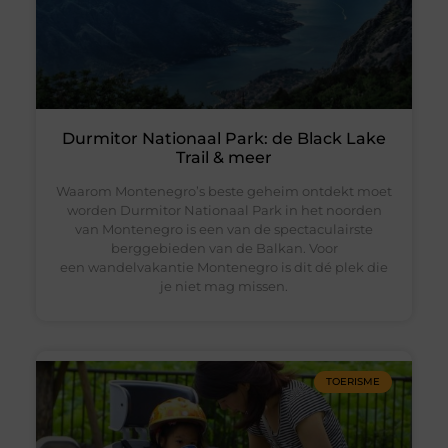
Durmitor Nationaal Park: de Black Lake
Trail & meer
Waarom Montenegro’s beste geheim ontdekt moet
worden Durmitor Nationaal Park in het noorden
van Montenegro is een van de spectaculairste
berggebieden van de Balkan. Voor
een wandelvakantie Montenegro is dit dé plek die
je niet mag missen.
TOERISME