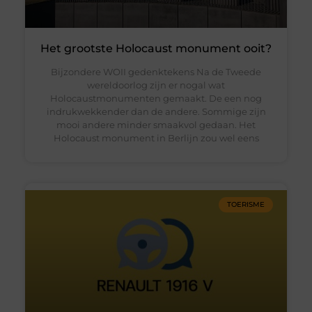
Het grootste Holocaust monument ooit?
Bijzondere WOII gedenktekens Na de Tweede
wereldoorlog zijn er nogal wat
Holocaustmonumenten gemaakt. De een nog
indrukwekkender dan de andere. Sommige zijn
mooi andere minder smaakvol gedaan. Het
Holocaust monument in Berlijn zou wel eens
TOERISME