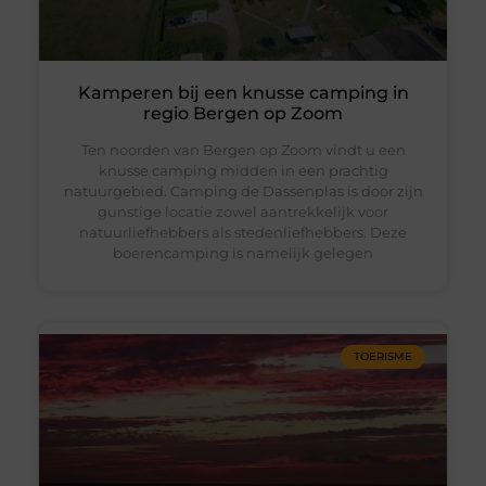
Kamperen bij een knusse camping in
regio Bergen op Zoom
Ten noorden van Bergen op Zoom vindt u een
knusse camping midden in een prachtig
natuurgebied. Camping de Dassenplas is door zijn
gunstige locatie zowel aantrekkelijk voor
natuurliefhebbers als stedenliefhebbers. Deze
boerencamping is namelijk gelegen
TOERISME