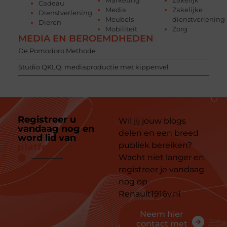
Cadeau
Media
Zakelijke
Dienstverlening
Meubels
dienstverlening
Dieren
Mobiliteit
Zorg
MEDIA EN BEROEMDHEDEN
De Pomodoro Methode
Studio QKLQ: mediaproductie met kippenvel
Registreer u
Wil jij jouw blogs
vandaag nog en
delen en een breed
word lid van
ons
publiek bereiken?
platform
Wacht niet langer en
registreer je vandaag
nog op
Renault1916v.nl
Neem hier
contact met