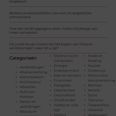
knipbeurt
Barbecuevlees bestellen voor een onvergetelijke
zomeravond
Hoe een landingspagina laten maken bijdraagt aan
meer conversies
De juiste keuze maken bij het kopen van lineaire
aandrijvingen: waar let u op?
Electronica en
Mode en
Categorieën
Computers
Kleding
Energie
Muziek
Aanbiedingen
Entertainment
Onderwijs
Afvalverwerking
Eten en drinken
Particuliere
Alarmsysteem
Financieel
dienstverlening
Architectuur
Fotografie
Rechten
Attracties
Geschenken
Relatie
Auto’s en
Gezondheid
Sport
Motoren
Groothandel
Toerisme
Banen en
Hobby en vrije
Tweewielers
opleidingen
tijd
Vakantie
Beauty en
Horeca
Verbouwen