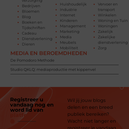
verzorging
Huishoudelijk
Vervoer en
Bedrijven
Industrie
transport
Bloemen
Internet
Winkelen
Blog
Kinderen
Woning en Tuin
Boeken en
Management
Woningen
Tijdschriften
Marketing
Zakelijk
Cadeau
Media
Zakelijke
Dienstverlening
Meubels
dienstverlening
Dieren
Mobiliteit
Zorg
MEDIA EN BEROEMDHEDEN
De Pomodoro Methode
Studio QKLQ: mediaproductie met kippenvel
Registreer u
Wil jij jouw blogs
vandaag nog en
delen en een breed
word lid van
ons
publiek bereiken?
platform
Wacht niet langer en
registreer je vandaag