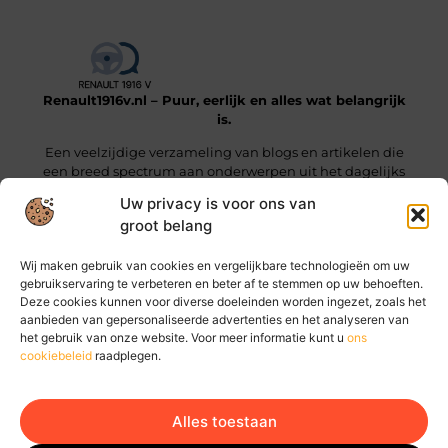
Renault1916v.nl – Puur, eerlijk en alles wat belangrijk
is.
Een veelzijdige verzameling van blogs en artikelen die
een breed spectrum aan onderwerpen uit het dagelijks
leven beslaan.
Uw privacy is voor ons van
groot belang
Onze informatie
Wij maken gebruik van cookies en vergelijkbare technologieën om uw
Linkjes kopen: wat je moet weten voordat je die stap zet
Geld online verdienen: hoe jij vandaag al stappen kunt zetten
gebruikservaring te verbeteren en beter af te stemmen op uw behoeften.
Deze cookies kunnen voor diverse doeleinden worden ingezet, zoals het
Bericht categorie
aanbieden van gepersonaliseerde advertenties en het analyseren van
het gebruik van onze website. Voor meer informatie kunt u
ons
cookiebeleid
raadplegen.
Alles toestaan
Ga Naar Bo
Website index
Cookiebeleid (EU)