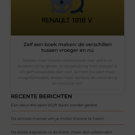
Zelf een boek maken: de verschillen
tussen vroeger en nu
Steeds meer kiezen schrijvers er voor zelf hun
boeken uit te geven. In vergelijking met vroeger is
dit gemakkelijker dan ooit. Je hebt nu veel meer
mogelijkheden, onder meer dankzij de uitvinding
en evolutie van
RECENTE BERICHTEN
Een deur die open blijft staan zonder gedoe
De slimste manier om je motor theorie te halen
De beste kapsalon in Arnhem: meer dan alleen een