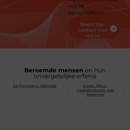
nog op
Renault1916v.nl
Neem hier
contact met
ons op
Beroemde mensen
en hun
onvergetelijke erfenis
De Pomodoro Methode
Studio QKLQ:
mediaproductie met
kippenvel