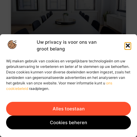
Uw privacy is voor ons van
De geschiedenis van flexibele
groot belang
werkplekken: van kantoor naar Goodflex
Wij maken gebruik van cookies en vergelijkbare technologieën om uw
De manier waarop we werken is de afgelopen
gebruikservaring te verbeteren en beter af te stemmen op uw behoeften.
decennia drastisch veranderd. Waar vroeger de
Deze cookies kunnen voor diverse doeleinden worden ingezet, zoals het
traditionele kantoortuin de norm was, zien we
aanbieden van gepersonaliseerde advertenties en het analyseren van
tegenwoordig een verschuiving naar meer
het gebruik van onze website. Voor meer informatie kunt u
ons
flexibele werkplekken. Deze evolutie is niet alleen
cookiebeleid
raadplegen.
een reactie
Alles toestaan
Ga Naar Bo
Cookies beheren
AANBIEDINGEN