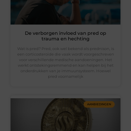
De verborgen invloed van pred op
trauma en hechting
Wat is pred? Pred, ook wel bekend als prednison, is
een corticosteroïde die vaak wordt voorgeschreven
voor verschillende medische aandoeningen. Het
werkt ontstekingsremmend en kan helpen bij het
onderdrukken van je immuunsysteem. Hoewel
pred voornamelijk
AANBIEDINGEN