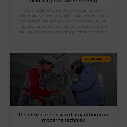
held van jouw zwemervaring
Als je nadenkt over het aanleggen van een
zwembad, wil je natuurlijk iets dat er niet alleen
fantastisch uitziet maar ook functioneel is. Een
hoogwaterlijn zwembad biedt precies dat: een
strakke, moderne uitstraling gecombineerd met
AANBIEDINGEN
De onmisbare rol van diamantboren in
moderne techniek