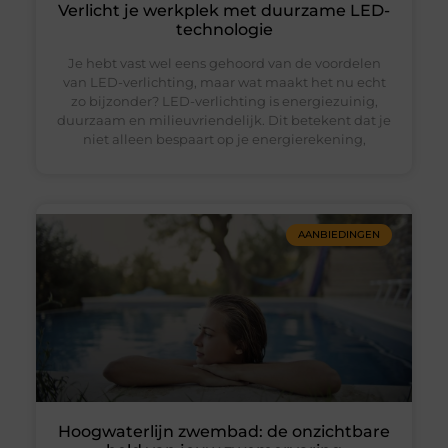
Verlicht je werkplek met duurzame LED-
technologie
Je hebt vast wel eens gehoord van de voordelen
van LED-verlichting, maar wat maakt het nu echt
zo bijzonder? LED-verlichting is energiezuinig,
duurzaam en milieuvriendelijk. Dit betekent dat je
niet alleen bespaart op je energierekening,
AANBIEDINGEN
Hoogwaterlijn zwembad: de onzichtbare