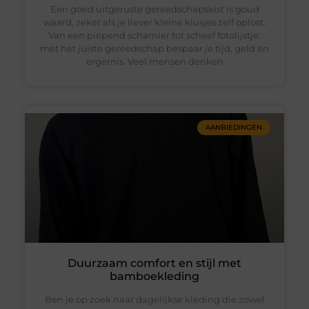
Een goed uitgeruste gereedschapskist is goud
waard, zeker als je liever kleine klusjes zelf oplost.
Van een piepend scharnier tot scheef fotolijstje:
met het juiste gereedschap bespaar je tijd, geld én
ergernis. Veel mensen denken
AANBIEDINGEN
Duurzaam comfort en stijl met
bamboekleding
Ben je op zoek naar dagelijkse kleding die zowel