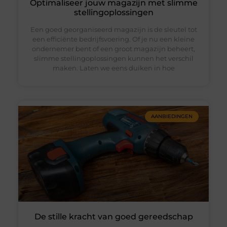
Optimaliseer jouw magazijn met slimme
stellingoplossingen
Een goed georganiseerd magazijn is de sleutel tot
een efficiënte bedrijfsvoering. Of je nu een kleine
ondernemer bent of een groot magazijn beheert,
slimme stellingoplossingen kunnen het verschil
maken. Laten we eens duiken in hoe
AANBIEDINGEN
De stille kracht van goed gereedschap