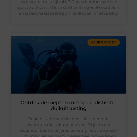
comfortabel als stijlvol is? Dan is bamboestof een
goede uitkomst! Deze stof heeft erg veel voordelen
en is daarnaast prettig om te dragen. In deze blog
AANBIEDINGEN
Ontdek de diepten met specialistische
duikuitrusting
Duiken is een van de meest fascinerende
avonturen die je kunt beleven. Of je nu een
beginner bent of al jaren ervaring hebt, de juiste
uitrusting en kennis zijn essentieel om veilig en