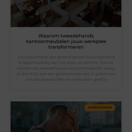
Waarom tweedehands
kantoormeubelen jouw werkplek
transformeren
Duurzaamheid: een groene keuze Duurzaamheid
is tegenwoordig een hot topic, en terecht. Door te
kiezen voor tweedehands kantoormeubelen draag
je direct bij aan een groenere planeet. In plaats van
nieuwe grondstoffen te verbruiken, geef je
AANBIEDINGEN