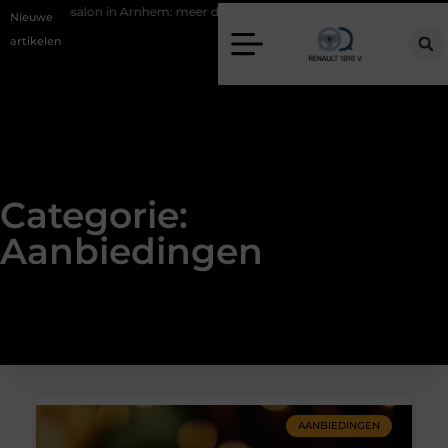
 dan alleen een knipbeurt
Barbecuevlees bestellen voor een onverge
Nieuwe
artikelen
Categorie:
Aanbiedingen
AANBIEDINGEN