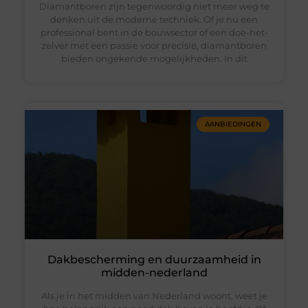
Diamantboren zijn tegenwoordig niet meer weg te
denken uit de moderne techniek. Of je nu een
professional bent in de bouwsector of een doe-het-
zelver met een passie voor precisie, diamantboren
bieden ongekende mogelijkheden. In dit
AANBIEDINGEN
Dakbescherming en duurzaamheid in
midden-nederland
Als je in het midden van Nederland woont, weet je