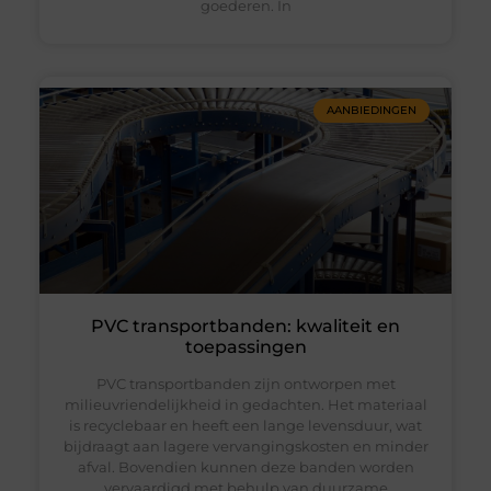
goederen. In
AANBIEDINGEN
PVC transportbanden: kwaliteit en
toepassingen
PVC transportbanden zijn ontworpen met
milieuvriendelijkheid in gedachten. Het materiaal
is recyclebaar en heeft een lange levensduur, wat
bijdraagt aan lagere vervangingskosten en minder
afval. Bovendien kunnen deze banden worden
vervaardigd met behulp van duurzame