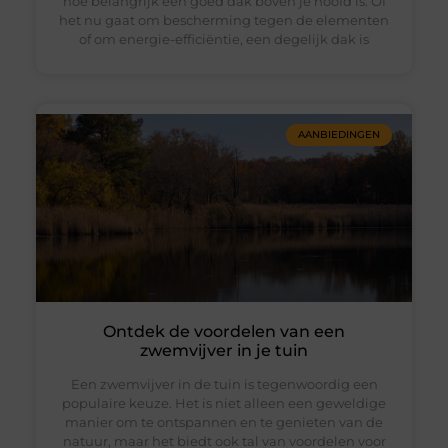
hoe belangrijk een goed dak boven je hoofd is. Of
het nu gaat om bescherming tegen de elementen
of om energie-efficiëntie, een degelijk dak is
AANBIEDINGEN
Ontdek de voordelen van een
zwemvijver in je tuin
Een zwemvijver in de tuin is tegenwoordig een
populaire keuze. Het is niet alleen een geweldige
manier om te ontspannen en te genieten van de
natuur, maar het biedt ook tal van voordelen voor