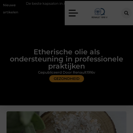
beste kapsalon in Arnhem: meer dan alleen een knipbeurt
Barbecuevl
Nieuwe
artikelen
Etherische olie als
ondersteuning in professionele
praktijken
Gepubliceerd Door Renault1916v
GEZONDHEID