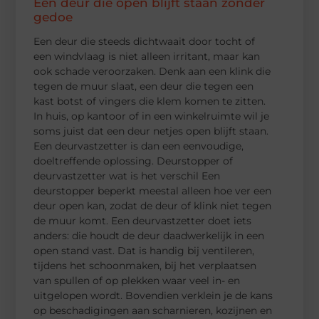
Een deur die open blijft staan zonder
gedoe
Een deur die steeds dichtwaait door tocht of
een windvlaag is niet alleen irritant, maar kan
ook schade veroorzaken. Denk aan een klink die
tegen de muur slaat, een deur die tegen een
kast botst of vingers die klem komen te zitten.
In huis, op kantoor of in een winkelruimte wil je
soms juist dat een deur netjes open blijft staan.
Een deurvastzetter is dan een eenvoudige,
doeltreffende oplossing. Deurstopper of
deurvastzetter wat is het verschil Een
deurstopper beperkt meestal alleen hoe ver een
deur open kan, zodat de deur of klink niet tegen
de muur komt. Een deurvastzetter doet iets
anders: die houdt de deur daadwerkelijk in een
open stand vast. Dat is handig bij ventileren,
tijdens het schoonmaken, bij het verplaatsen
van spullen of op plekken waar veel in- en
uitgelopen wordt. Bovendien verklein je de kans
op beschadigingen aan scharnieren, kozijnen en