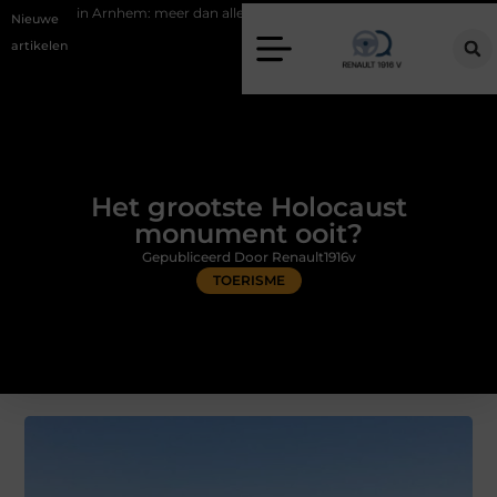
eer dan alleen een knipbeurt
Barbecuevlees bestellen voor een onv
Nieuwe
artikelen
Het grootste Holocaust
monument ooit?
Gepubliceerd Door Renault1916v
TOERISME