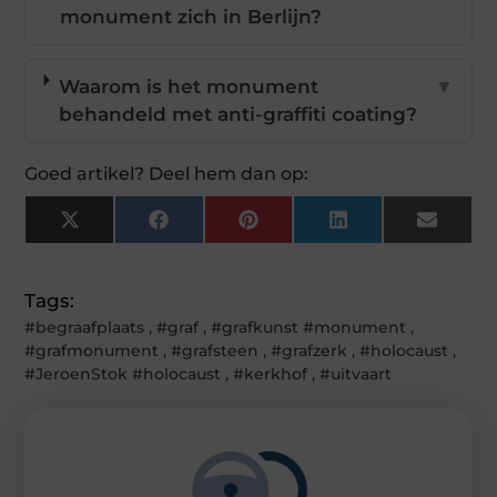
monument zich in Berlijn?
Waarom is het monument
▼
behandeld met anti-graffiti coating?
Goed artikel? Deel hem dan op:
X
Facebook
Pinterest
LinkedIn
Email
(Twitter)
Tags:
#begraafplaats
,
#graf
,
#grafkunst #monument
,
#grafmonument
,
#grafsteen
,
#grafzerk
,
#holocaust
,
#JeroenStok #holocaust
,
#kerkhof
,
#uitvaart