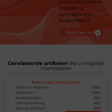
Wacht niet langer en
registreer je
vandaag nog op
Renault1916v.nl
Registreer nu!
Gerelateerde artikelen
die u mogelijk
interesseren
POPULAR CATEGORIES
Auto’s en Motoren
(308 )
Bedrijven
(298 )
Aanbiedingen
(181 )
Dienstverlening
(62 )
Eten en drinken
(50 )