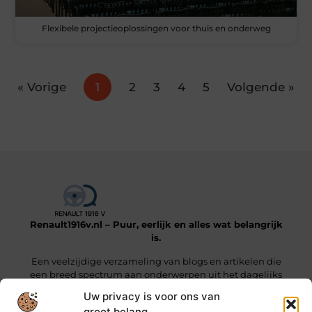
Flexibele projectieoplossingen voor thuis en onderweg
« Vorige
1
2
3
4
5
Volgende »
Renault1916v.nl – Puur, eerlijk en alles wat belangrijk
is.
Een veelzijdige verzameling van blogs en artikelen die
een breed spectrum aan onderwerpen uit het dagelijks
leven beslaan.
Uw privacy is voor ons van
groot belang