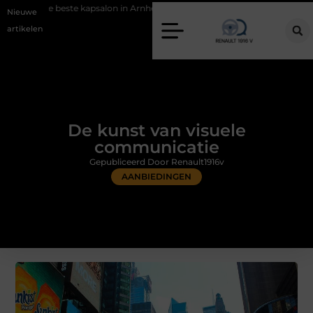
 kapsalon in Arnhem: meer dan alleen een knipbeurt
Barbecuevlees b
Nieuwe
artikelen
De kunst van visuele
communicatie
Gepubliceerd Door Renault1916v
AANBIEDINGEN