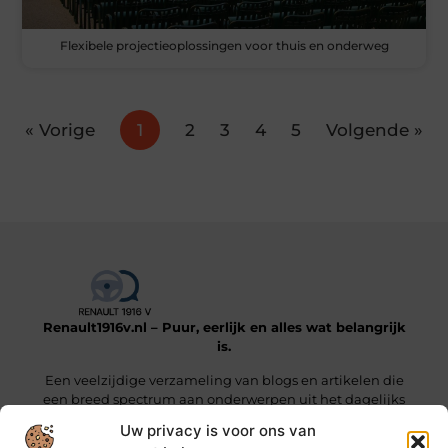
Flexibele projectieoplossingen voor thuis en onderweg
« Vorige
1
2
3
4
5
Volgende »
Renault1916v.nl – Puur, eerlijk en alles wat belangrijk
is.
Een veelzijdige verzameling van blogs en artikelen die
een breed spectrum aan onderwerpen uit het dagelijks
leven beslaan.
Uw privacy is voor ons van