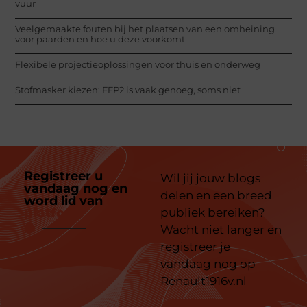
vuur
Veelgemaakte fouten bij het plaatsen van een omheining
voor paarden en hoe u deze voorkomt
Flexibele projectieoplossingen voor thuis en onderweg
Stofmasker kiezen: FFP2 is vaak genoeg, soms niet
Registreer u
Wil jij jouw blogs
vandaag nog en
delen en een breed
word lid van
ons
platform
publiek bereiken?
Wacht niet langer en
registreer je
vandaag nog op
Renault1916v.nl