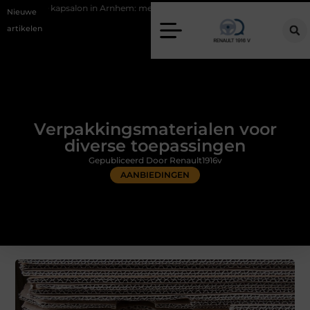
 in Arnhem: meer dan alleen een knipbeurt
Barbecuevlees bestellen 
Nieuwe
artikelen
Verpakkingsmaterialen voor
diverse toepassingen
Gepubliceerd Door Renault1916v
AANBIEDINGEN