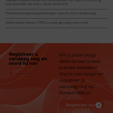
voor paarden en hoe u deze voorkomt
Flexibele projectieoplossingen voor thuis en onderweg
Stofmasker kiezen: FFP2 is vaak genoeg, soms niet
Registreer u
Wil jij jouw blogs
vandaag nog en
delen en een breed
word lid van
ons
platform
publiek bereiken?
Wacht niet langer en
registreer je
vandaag nog op
Renault1916v.nl
Registreer nu!