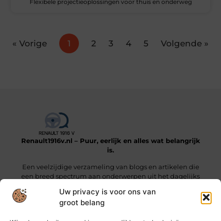
Flexibele projectieoplossingen voor thuis en onderweg
« Vorige
1
2
3
4
5
Volgende »
Renault1916v.nl – Puur, eerlijk en alles wat belangrijk
is.
Een veelzijdige verzameling van blogs en artikelen die
een breed spectrum aan onderwerpen uit het dagelijks
leven beslaan.
Uw privacy is voor ons van
groot belang
Onze informatie