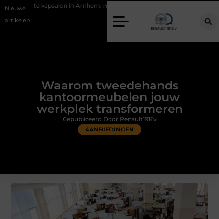
on in Arnhem: meer dan alleen een knipbeurt
Barbecuevlees bestell
Nieuwe
artikelen
Waarom tweedehands
kantoormeubelen jouw
werkplek transformeren
Gepubliceerd Door Renault1916v
AANBIEDINGEN