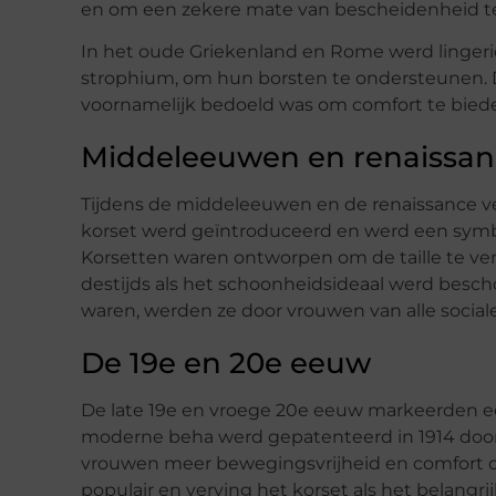
en om een zekere mate van bescheidenheid t
In het oude Griekenland en Rome werd lingeri
strophium, om hun borsten te ondersteunen. D
voornamelijk bedoeld was om comfort te bieden 
Middeleeuwen en renaissan
Tijdens de middeleeuwen en de renaissance ver
korset werd geïntroduceerd en werd een symbo
Korsetten waren ontworpen om de taille te ver
destijds als het schoonheidsideaal werd bes
waren, werden ze door vrouwen van alle social
De 19e en 20e eeuw
De late 19e en vroege 20e eeuw markeerden een
moderne beha werd gepatenteerd in 1914 door
vrouwen meer bewegingsvrijheid en comfort da
populair en verving het korset als het belang