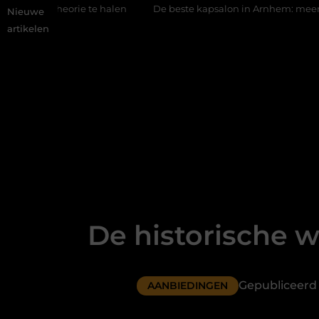
ie te halen
De beste kapsalon in Arnhem: meer dan alleen een
Nieuwe
artikelen
De historische w
Gepubliceerd
AANBIEDINGEN