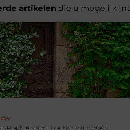
rde artikelen
die u mogelijk in
edoe
indvlaag is niet alleen irritant, maar kan ook schade