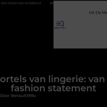
 knipbeurt
Barbecuevlees bestellen voor een onvergetelijke zo
Uit De M
ortels van lingerie: van
fashion statement
 Door Renault1916v