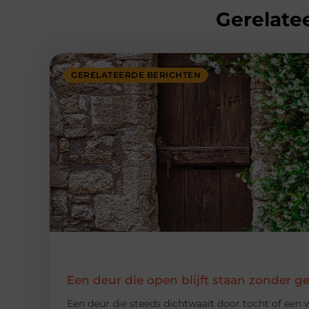
Gerelatee
GERELATEERDE BERICHTEN
Een deur die open blijft staan zonder g
Een deur die steeds dichtwaait door tocht of een w