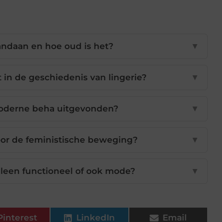
andaan en hoe oud is het?
▼
 in de geschiedenis van lingerie?
▼
moderne beha uitgevonden?
▼
oor de feministische beweging?
▼
lleen functioneel of ook mode?
▼
Pinterest
LinkedIn
Email