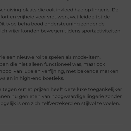
schuiving plaats die ook invloed had op lingerie. De
ort en vrijheid voor vrouwen, wat leidde tot de
 Dit type beha bood ondersteuning zonder de
h vrijer konden bewegen tijdens sportactiviteiten.
rie een nieuwe rol te spelen als mode-item.
n die niet alleen functioneel was, maar ook
ymbool van luxe en verfijning, met bekende merken
s en in high-end boetieks.
tegen outlet prijzen heeft deze luxe toegankelijker
nen nu genieten van hoogwaardige lingerie zonder
lijk is om zich zelfverzekerd en stijlvol te voelen.