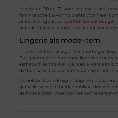
In de jaren ’60 en ’70 vond er een culturele ver
feministische beweging pleitte voor meer comf
ontwikkeling van de
sport bh zonder beugel
.
beperkingen van beugels, waardoor vrouwen zic
Lingerie als mode-item
In de late 20e en vroege 21e eeuw begon linge
Designermerken begonnen lingerie te ontwerpe
esthetisch aantrekkelijk. Lingerie werd een s
die hun collecties presenteerden op modeshow
De opkomst van designer lingerie en badmode 
gemaakt voor een breder publiek. Mensen kun
de hoge kosten, waardoor het voor iedereen moge