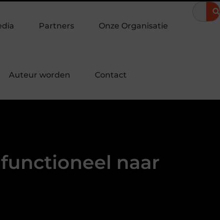
meravond
Hoe een landingspagina laten maken bijdraagt aan m
edia
Partners
Onze Organisatie
Auteur worden
Contact
 functioneel naar