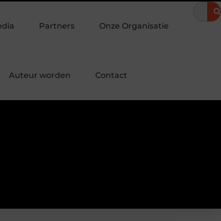
een onvergetelijke zomeravond
Hoe een landingspagina laten m
edia
Partners
Onze Organisatie
Auteur worden
Contact