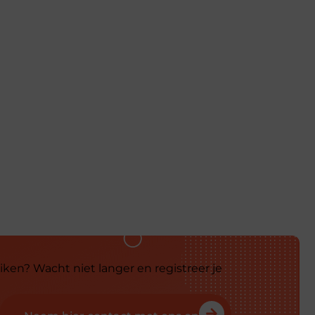
iken? Wacht niet langer en registreer je