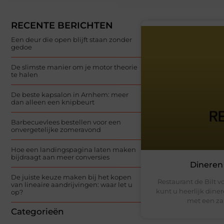
RECENTE BERICHTEN
Een deur die open blijft staan zonder
gedoe
De slimste manier om je motor theorie
te halen
De beste kapsalon in Arnhem: meer
dan alleen een knipbeurt
Barbecuevlees bestellen voor een
onvergetelijke zomeravond
Hoe een landingspagina laten maken
bijdraagt aan meer conversies
Dineren 
De juiste keuze maken bij het kopen
Restaurant de Bilt v
van lineaire aandrijvingen: waar let u
kunt u heerlijk diner
op?
met een zak
Categorieën