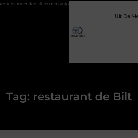
 meer dan alleen een knipbeurt
Barbecuevlees bestellen voor 
Uit De M
Tag: restaurant de Bilt