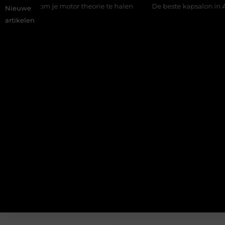
ier om je motor theorie te halen
De beste kapsalon in Arnhem:
Nieuwe
artikelen