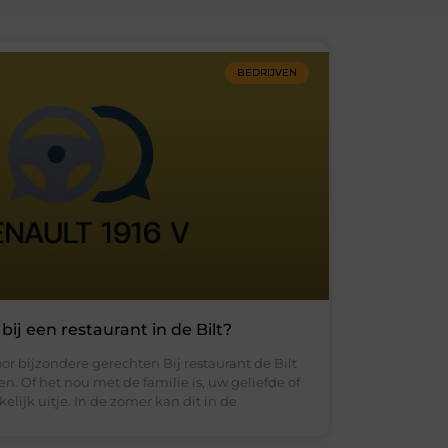
BEDRIJVEN
bij een restaurant in de Bilt?
oor bijzondere gerechten Bij restaurant de Bilt
en. Of het nou met de familie is, uw geliefde of
elijk uitje. In de zomer kan dit in de