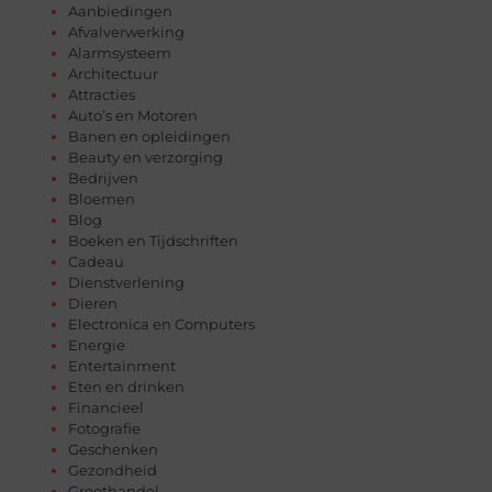
Aanbiedingen
Afvalverwerking
Alarmsysteem
Architectuur
Attracties
Auto’s en Motoren
Banen en opleidingen
Beauty en verzorging
Bedrijven
Bloemen
Blog
Boeken en Tijdschriften
Cadeau
Dienstverlening
Dieren
Electronica en Computers
Energie
Entertainment
Eten en drinken
Financieel
Fotografie
Geschenken
Gezondheid
Groothandel