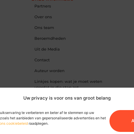
Partners
Over ons
Ons team
Beroemdheden
Uit de Media
Contact
Auteur worden
Linkjes kopen: wat je moet weten
voordat je die stap zet
Uw privacy is voor ons van groot belang
Geld online verdienen: hoe jij
vandaag al stappen kunt zetten
uikservaring te verbeteren en beter af te stemmen op uw
zoals het aanbieden van gepersonaliseerde advertenties en het
A
ons cookiebeleid
raadplegen.