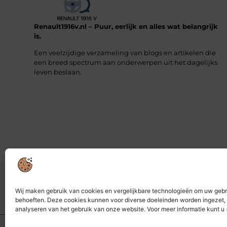
Renault1916v.nl – Puur, eerlijk en alles wat belangrijk
is.
Een veelzijdige verzameling van blogs en artikelen die
een breed spectrum aan onderwerpen uit het dagelijks
leven beslaan.
Wij maken gebruik van cookies en vergelijkbare technologieën om uw gebr
behoeften. Deze cookies kunnen voor diverse doeleinden worden ingezet, 
analyseren van het gebruik van onze website. Voor meer informatie kunt u