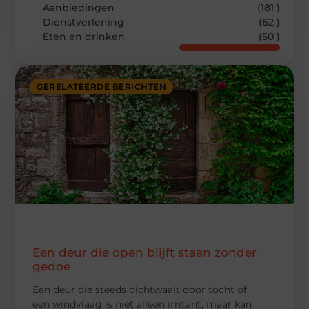
Aanbiedingen
(181 )
Dienstverlening
(62 )
Eten en drinken
(50 )
GERELATEERDE BERICHTEN
Een deur die open blijft staan zonder
gedoe
Een deur die steeds dichtwaait door tocht of
een windvlaag is niet alleen irritant, maar kan