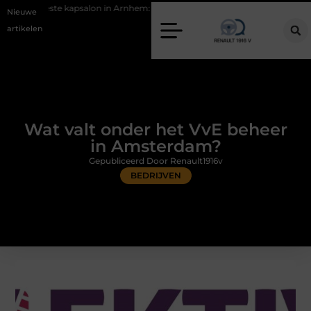
salon in Arnhem: meer dan alleen een knipbeurt
Barbecuevlees beste
Nieuwe
artikelen
Wat valt onder het VvE beheer
in Amsterdam?
Gepubliceerd Door Renault1916v
BEDRIJVEN