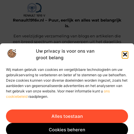
Renault1916v.nl – Puur, eerlijk en alles wat belangrijk
is.
Een veelzijdige verzameling van blogs en artikelen die
een breed spectrum aan onderwerpen uit het dagelijks
leven beslaan.
Uw privacy is voor ons van
groot belang
Onze informatie
Wij maken gebruik van cookies en vergelijkbare technologieën om uw
Linkjes kopen: wat je moet weten voordat je die stap zet
Geld online verdienen: hoe jij vandaag al stappen kunt zetten
gebruikservaring te verbeteren en beter af te stemmen op uw behoeften.
Deze cookies kunnen voor diverse doeleinden worden ingezet, zoals het
Bericht categorie
aanbieden van gepersonaliseerde advertenties en het analyseren van
het gebruik van onze website. Voor meer informatie kunt u
ons
cookiebeleid
raadplegen.
Alles toestaan
Ga Naar Bo
Website index
Cookiebeleid (EU)
Cookies beheren
@2025 www.renault1916v.nl. All Right Reserved.