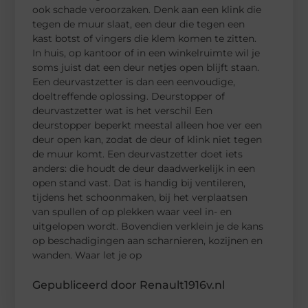
ook schade veroorzaken. Denk aan een klink die
tegen de muur slaat, een deur die tegen een
kast botst of vingers die klem komen te zitten.
In huis, op kantoor of in een winkelruimte wil je
soms juist dat een deur netjes open blijft staan.
Een deurvastzetter is dan een eenvoudige,
doeltreffende oplossing. Deurstopper of
deurvastzetter wat is het verschil Een
deurstopper beperkt meestal alleen hoe ver een
deur open kan, zodat de deur of klink niet tegen
de muur komt. Een deurvastzetter doet iets
anders: die houdt de deur daadwerkelijk in een
open stand vast. Dat is handig bij ventileren,
tijdens het schoonmaken, bij het verplaatsen
van spullen of op plekken waar veel in- en
uitgelopen wordt. Bovendien verklein je de kans
op beschadigingen aan scharnieren, kozijnen en
wanden. Waar let je op
Gepubliceerd door Renault1916v.nl