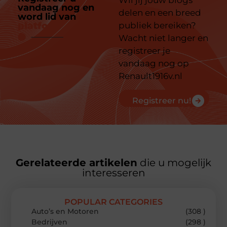
Wil jij jouw blogs
vandaag nog en
delen en een breed
word lid van
ons
platform
publiek bereiken?
Wacht niet langer en
registreer je
vandaag nog op
Renault1916v.nl
Registreer nu!
Gerelateerde artikelen
die u mogelijk
interesseren
POPULAR CATEGORIES
Auto’s en Motoren
(308 )
Bedrijven
(298 )