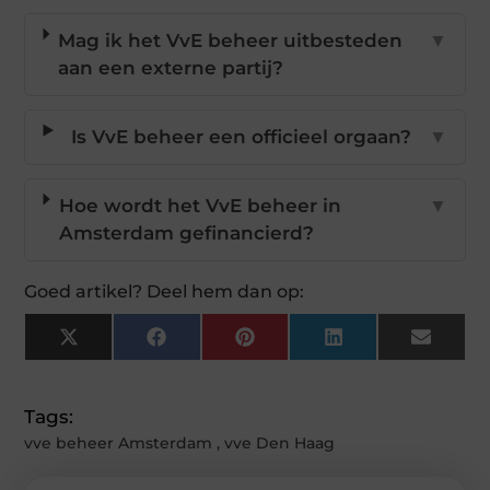
Mag ik het VvE beheer uitbesteden
▼
aan een externe partij?
Is VvE beheer een officieel orgaan?
▼
Hoe wordt het VvE beheer in
▼
Amsterdam gefinancierd?
Goed artikel? Deel hem dan op:
X
Facebook
Pinterest
LinkedIn
Email
(Twitter)
Tags:
vve beheer Amsterdam
,
vve Den Haag