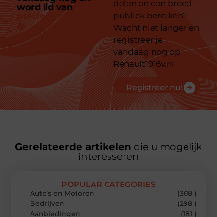
delen en een breed
word lid van
ons
platform
publiek bereiken?
Wacht niet langer en
registreer je
vandaag nog op
Renault1916v.nl
Registreer nu!
Gerelateerde artikelen
die u mogelijk
interesseren
POPULAR CATEGORIES
Auto’s en Motoren
(308 )
Bedrijven
(298 )
Aanbiedingen
(181 )