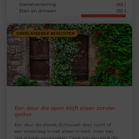
Dienstverlening
(62 )
Eten en drinken
(50 )
GERELATEERDE BERICHTEN
Een deur die open blijft staan zonder
gedoe
Een deur die steeds dichtwaait door tocht of
een windvlaag is niet alleen irritant, maar kan
ook schade veroorzaken. Denk aan een klink die