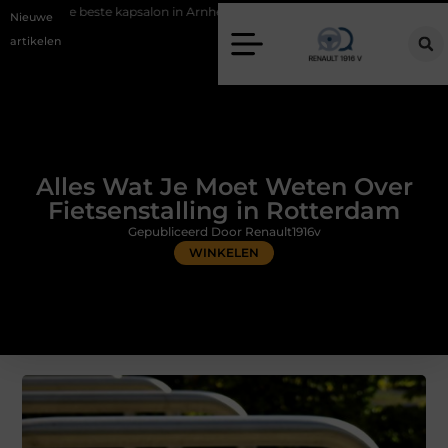
 kapsalon in Arnhem: meer dan alleen een knipbeurt
Barbecuevlees b
Nieuwe
artikelen
Alles Wat Je Moet Weten Over
Fietsenstalling in Rotterdam
Gepubliceerd Door Renault1916v
WINKELEN