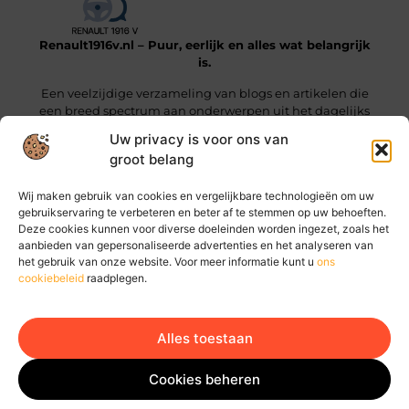
Renault1916v.nl – Puur, eerlijk en alles wat belangrijk
is.
Een veelzijdige verzameling van blogs en artikelen die
een breed spectrum aan onderwerpen uit het dagelijks
leven beslaan.
Uw privacy is voor ons van
groot belang
Onze informatie
Wij maken gebruik van cookies en vergelijkbare technologieën om uw
Linkjes kopen: wat je moet weten voordat je die stap zet
Geld online verdienen: hoe jij vandaag al stappen kunt zetten
gebruikservaring te verbeteren en beter af te stemmen op uw behoeften.
Deze cookies kunnen voor diverse doeleinden worden ingezet, zoals het
Bericht categorie
aanbieden van gepersonaliseerde advertenties en het analyseren van
het gebruik van onze website. Voor meer informatie kunt u
ons
cookiebeleid
raadplegen.
Alles toestaan
Ga Naar Bo
Website index
Cookiebeleid (EU)
Cookies beheren
@2025 www.renault1916v.nl. All Right Reserved.