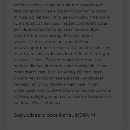
tegen de muur slaat, een deur die tegen een
kast botst of vingers die klem komen te zitten.
In huis, op kantoor of in een winkelruimte wil je
soms juist dat een deur netjes open blijft staan.
Een deurvastzetter is dan een eenvoudige,
doeltreffende oplossing. Deurstopper of
deurvastzetter wat is het verschil Een
deurstopper beperkt meestal alleen hoe ver een
deur open kan, zodat de deur of klink niet tegen
de muur komt. Een deurvastzetter doet iets
anders: die houdt de deur daadwerkelijk in een
open stand vast. Dat is handig bij ventileren,
tijdens het schoonmaken, bij het verplaatsen
van spullen of op plekken waar veel in- en
uitgelopen wordt. Bovendien verklein je de kans
op beschadigingen aan scharnieren, kozijnen en
wanden. Waar let je op
Gepubliceerd door Renault1916v.nl