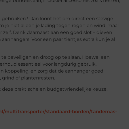
ge bundels aan, inclusief accessoires zoals netten,
e gebruiken? Dan loont het om direct een stevige
m je niet alleen je lading tegen regen en wind, maar
 zelf. Denk daarnaast aan een goed slot – dieven
 aanhangers. Voor een paar tientjes extra kun je al
d te beveiligen en droog op te slaan. Hoewel een
derhoud essentieel voor langdurig gebruik.
 en koppeling, en zorg dat de aanhanger goed
, grind of plantenresten.
et deze praktische en budgetvriendelijke keuze.
/multitransporter/standaard-borden/tandemas-