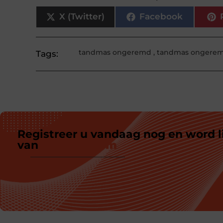
X (Twitter)
Facebook
tandmas ongeremd
,
tandmas ongere
Tags:
Registreer u vandaag nog en word l
van
ons platform