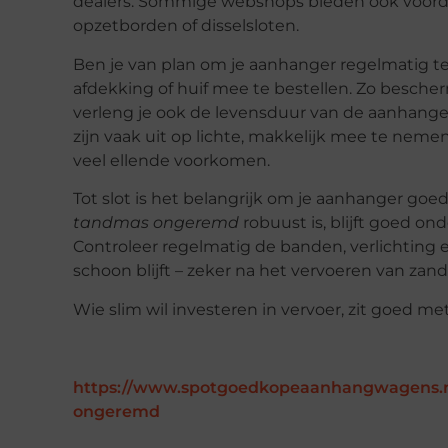
dealers. Sommige webshops bieden ook voordeli
opzetborden of disselsloten.
Ben je van plan om je aanhanger regelmatig t
afdekking of huif mee te bestellen. Zo bescher
verleng je ook de levensduur van de aanhanger
zijn vaak uit op lichte, makkelijk mee te nemen
veel ellende voorkomen.
Tot slot is het belangrijk om je aanhanger goe
tandmas ongeremd
robuust is, blijft goed on
Controleer regelmatig de banden, verlichting
schoon blijft – zeker na het vervoeren van zand
Wie slim wil investeren in vervoer, zit goed m
https://www.spotgoedkopeaanhangwagens.nl
ongeremd