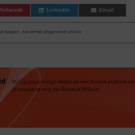
Pinterest
LinkedIn
Email
md kopen
,
tandmas ongeremd online
id
Wil jij jouw blogs delen en een breed publiek be
je vandaag nog op Renault1916v.nl