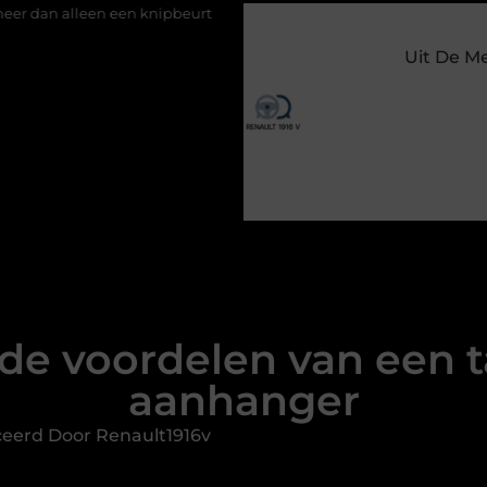
n knipbeurt
Barbecuevlees bestellen voor een onvergetelijke z
Uit De M
: de voordelen van ee
aanhanger
ceerd Door Renault1916v