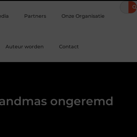
omeravond
Hoe een landingspagina laten maken bijdraagt aan 
edia
Partners
Onze Organisatie
Auteur worden
Contact
n tandmas ongeremd