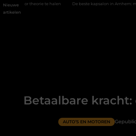
rie te halen
De beste kapsalon in Arnhem: meer dan alleen ee
Nieuwe
artikelen
Betaalbare kracht
Gepubli
AUTO’S EN MOTOREN