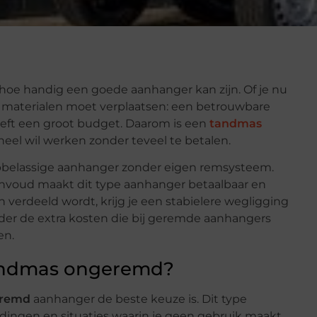
hoe handig een goede aanhanger kan zijn. Of je nu
ig materialen moet verplaatsen: een betrouwbare
eeft een groot budget. Daarom is een
tandmas
eel wil werken zonder teveel te betalen.
belassige aanhanger zonder eigen remsysteem.
 eenvoud maakt dit type aanhanger betaalbaar en
 verdeeld wordt, krijg je een stabielere wegligging
der de extra kosten die bij geremde aanhangers
en.
andmas ongeremd?
eremd
aanhanger de beste keuze is. Dit type
 ladingen en situaties waarin je geen gebruik maakt