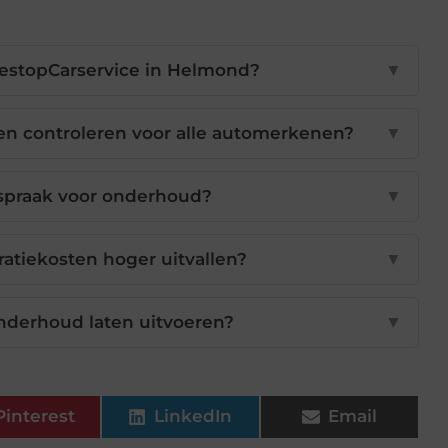
estopCarservice in Helmond?
▼
ten controleren voor alle automerkenen?
▼
spraak voor onderhoud?
▼
ratiekosten hoger uitvallen?
▼
derhoud laten uitvoeren?
▼
Pinterest
LinkedIn
Email