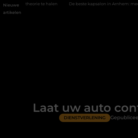
e halen
De beste kapsalon in Arnhem: meer dan alleen een kni
Nieuwe
artikelen
Laat uw auto con
Gepublicee
DIENSTVERLENING