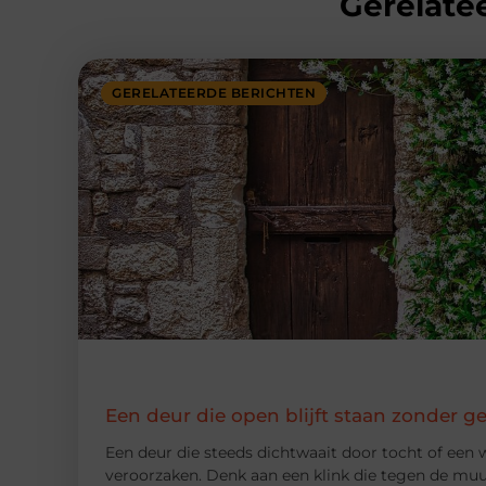
Gerelatee
GERELATEERDE BERICHTEN
Een deur die open blijft staan zonder g
Een deur die steeds dichtwaait door tocht of een w
veroorzaken. Denk aan een klink die tegen de muur