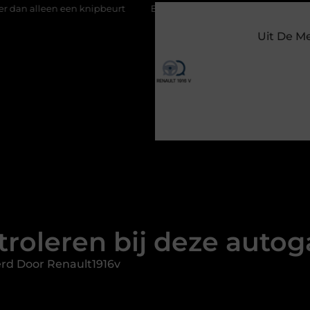
pbeurt
Barbecuevlees bestellen voor een onvergetelijke zomer
Uit De M
troleren bij deze auto
rd Door Renault1916v