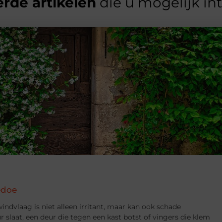
rde artikelen
die u mogelijk in
edoe
indvlaag is niet alleen irritant, maar kan ook schade
 slaat, een deur die tegen een kast botst of vingers die klem