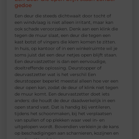
gedoe
Een deur die steeds dichtwaait door tocht of
een windvlaag is niet alleen irritant, maar kan
ook schade veroorzaken. Denk aan een klink die
tegen de muur slaat, een deur die tegen een
kast botst of vingers die klem komen te zitten.
In huis, op kantoor of in een winkelruimte wil je
soms juist dat een deur netjes open blijft staan.
Een deurvastzetter is dan een eenvoudige,
doeltreffende oplossing. Deurstopper of
deurvastzetter wat is het verschil Een
deurstopper beperkt meestal alleen hoe ver een
deur open kan, zodat de deur of klink niet tegen
de muur komt. Een deurvastzetter doet iets
anders: die houdt de deur daadwerkelijk in een
open stand vast. Dat is handig bij ventileren,
tijdens het schoonmaken, bij het verplaatsen
van spullen of op plekken waar veel in- en
uitgelopen wordt. Bovendien verklein je de kans
op beschadigingen aan scharnieren, kozijnen en