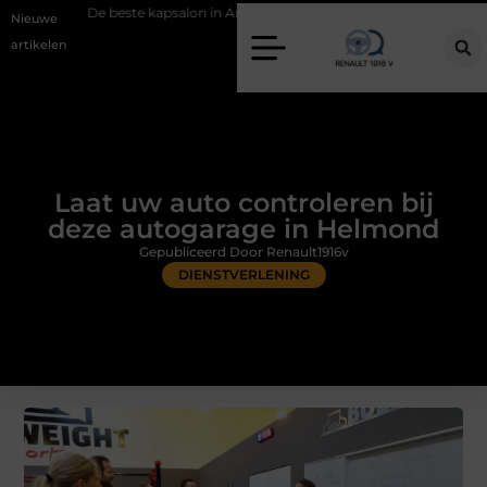
ste kapsalon in Arnhem: meer dan alleen een knipbeurt
Barbecuevlee
Nieuwe
artikelen
Laat uw auto controleren bij
deze autogarage in Helmond
Gepubliceerd Door Renault1916v
DIENSTVERLENING