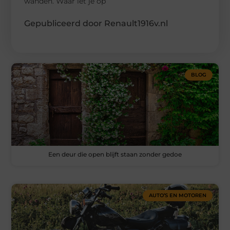
wanden. Waar let je op
Gepubliceerd door Renault1916v.nl
BLOG
Een deur die open blijft staan zonder gedoe
AUTO’S EN MOTOREN