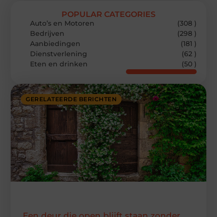
POPULAR CATEGORIES
Auto’s en Motoren
(308 )
Bedrijven
(298 )
Aanbiedingen
(181 )
Dienstverlening
(62 )
Eten en drinken
(50 )
GERELATEERDE BERICHTEN
Een deur die open blijft staan zonder