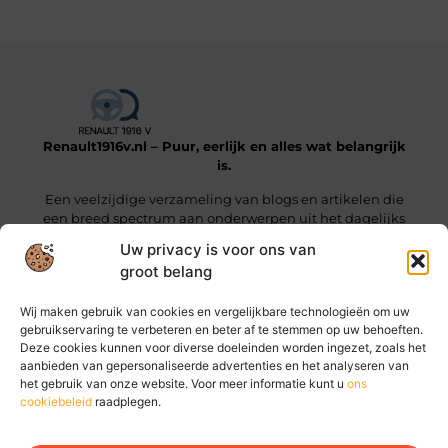
Renault1916v.nl – Puur, eerlijk en alles wat belangrijk
is.
Een veelzijdige verzameling van blogs en artikelen die
een breed spectrum aan onderwerpen uit het dagelijks
leven beslaan.
Uw privacy is voor ons van
groot belang
Onze informatie
Wij maken gebruik van cookies en vergelijkbare technologieën om uw
Linkjes kopen: wat je moet weten voordat je die stap zet
Geld online verdienen: hoe jij vandaag al stappen kunt zetten
gebruikservaring te verbeteren en beter af te stemmen op uw behoeften.
Deze cookies kunnen voor diverse doeleinden worden ingezet, zoals het
Bericht categorie
aanbieden van gepersonaliseerde advertenties en het analyseren van
het gebruik van onze website. Voor meer informatie kunt u
ons
cookiebeleid
raadplegen.