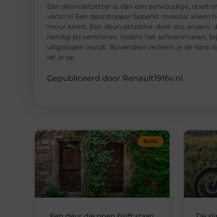
Een deurvastzetter is dan een eenvoudige, doeltre
verschil Een deurstopper beperkt meestal alleen h
muur komt. Een deurvastzetter doet iets anders: d
handig bij ventileren, tijdens het schoonmaken, bi
uitgelopen wordt. Bovendien verklein je de kans 
let je op
Gepubliceerd door Renault1916v.nl
BLOG
Een deur die open blijft staan
De sl