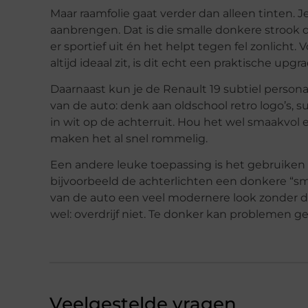
Maar raamfolie gaat verder dan alleen tinten. 
aanbrengen. Dat is die smalle donkere strook die
er sportief uit én het helpt tegen fel zonlicht.
altijd ideaal zit, is dit echt een praktische upgra
Daarnaast kun je de Renault 19 subtiel person
van de auto: denk aan oldschool retro logo’s, s
in wit op de achterruit. Hou het wel smaakvol e
maken het al snel rommelig.
Een andere leuke toepassing is het gebruiken
bijvoorbeeld de achterlichten een donkere “sm
van de auto een veel modernere look zonder dat
wel: overdrijf niet. Te donker kan problemen g
Veelgestelde vragen