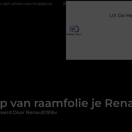
beurt
Barbecuevlees bestellen voor een onvergetelijke zomera
Uit De M
p van raamfolie je Rena
ceerd Door Renault1916v