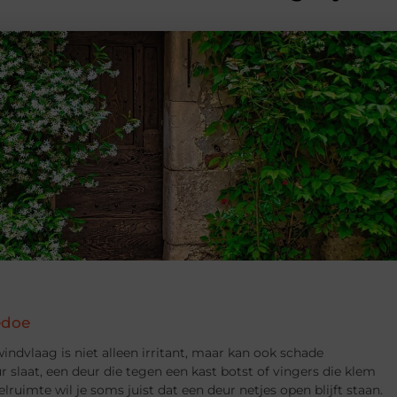
edoe
indvlaag is niet alleen irritant, maar kan ook schade
 slaat, een deur die tegen een kast botst of vingers die klem
lruimte wil je soms juist dat een deur netjes open blijft staan.