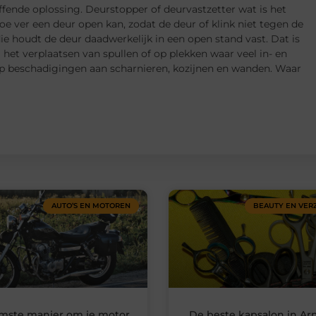
ffende oplossing. Deurstopper of deurvastzetter wat is het
oe ver een deur open kan, zodat de deur of klink niet tegen de
ie houdt de deur daadwerkelijk in een open stand vast. Dat is
j het verplaatsen van spullen of op plekken waar veel in- en
op beschadigingen aan scharnieren, kozijnen en wanden. Waar
AUTO’S EN MOTOREN
BEAUTY EN VER
imste manier om je motor
De beste kapsalon in A