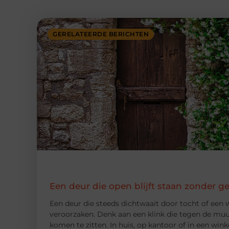
GERELATEERDE BERICHTEN
Een deur die open blijft staan zonder g
Een deur die steeds dichtwaait door tocht of een w
veroorzaken. Denk aan een klink die tegen de muur
komen te zitten. In huis, op kantoor of in een winke