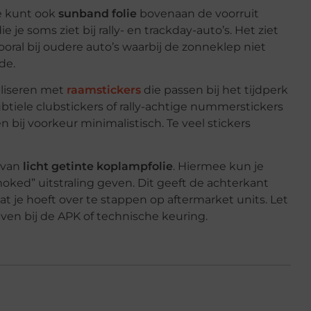
Je kunt ook
sunband folie
bovenaan de voorruit
 je soms ziet bij rally- en trackday-auto’s. Het ziet
 Vooral bij oudere auto’s waarbij de zonneklep niet
de.
aliseren met
raamstickers
die passen bij het tijdperk
ubtiele clubstickers of rally-achtige nummerstickers
n bij voorkeur minimalistisch. Te veel stickers
 van
licht getinte koplampfolie
. Hiermee kun je
oked” uitstraling geven. Dit geeft de achterkant
 je hoeft over te stappen op aftermarket units. Let
even bij de APK of technische keuring.