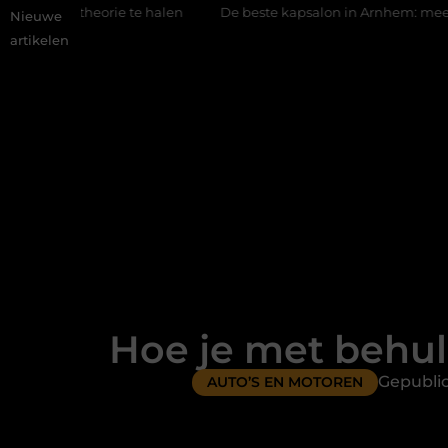
 halen
De beste kapsalon in Arnhem: meer dan alleen een knip
Nieuwe
artikelen
Hoe je met behul
Gepubli
AUTO’S EN MOTOREN