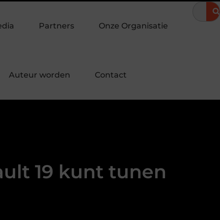
vond
Hoe een landingspagina laten maken bijdraagt aan meer c
edia
Partners
Onze Organisatie
Auteur worden
Contact
ult 19 kunt tunen