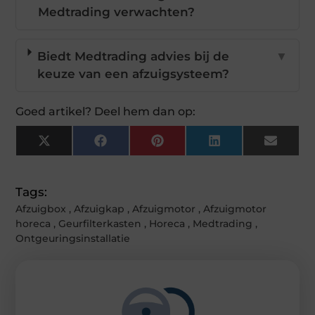
Medtrading verwachten?
Biedt Medtrading advies bij de
▼
keuze van een afzuigsysteem?
Goed artikel? Deel hem dan op:
X
Facebook
Pinterest
LinkedIn
Email
(Twitter)
Tags:
Afzuigbox
,
Afzuigkap
,
Afzuigmotor
,
Afzuigmotor
horeca
,
Geurfilterkasten
,
Horeca
,
Medtrading
,
Ontgeuringsinstallatie