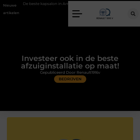
ste kapsalon in Arnhem: meer dan alleen een knipbeurt
Barbecuevlee
Nieuwe
artikelen
Investeer ook in de beste
afzuiginstallatie op maat!
Gepubliceerd Door Renault1916v
BEDRIJVEN