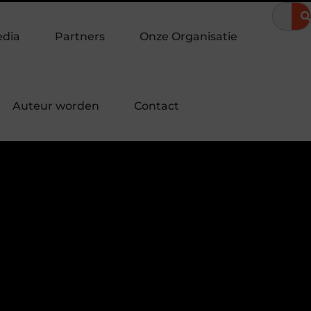
eravond
Hoe een landingspagina laten maken bijdraagt aan me
edia
Partners
Onze Organisatie
Auteur worden
Contact