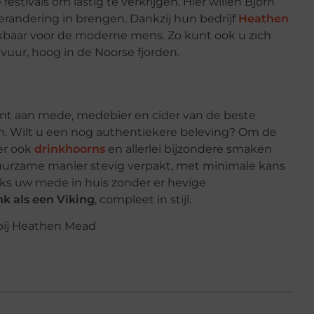
 festivals om lastig te verkrijgen. Hier willen Björn
 verandering in brengen. Dankzij hun bedrijf
Heathen
kbaar voor de moderne mens. Zo kunt ook u zich
vuur, hoog in de Noorse fjorden.
nt aan mede, medebier en cider van de beste
n. Wilt u een nog authentiekere beleving? Om de
er ook
drinkhoorns
en allerlei bijzondere smaken
duurzame manier stevig verpakt, met minimale kans
raks uw mede in huis zonder er hevige
nk als een Viking
, compleet in stijl.