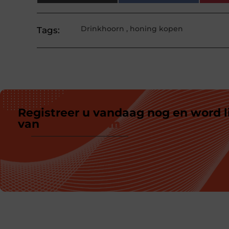
Drinkhoorn
,
honing kopen
Tags:
Registreer u vandaag nog en word l
van
ons platform