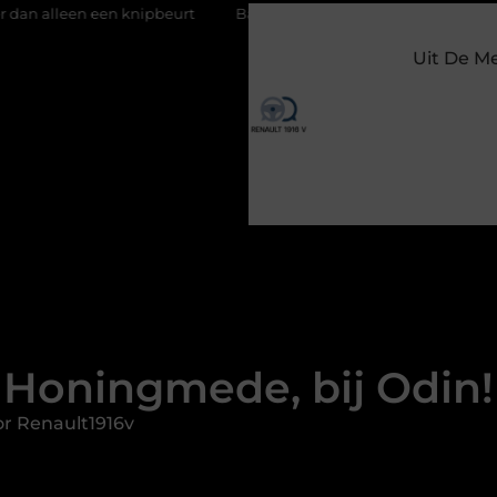
knipbeurt
Barbecuevlees bestellen voor een onvergetelijke zom
Uit De M
Honingmede, bij Odin!
r Renault1916v