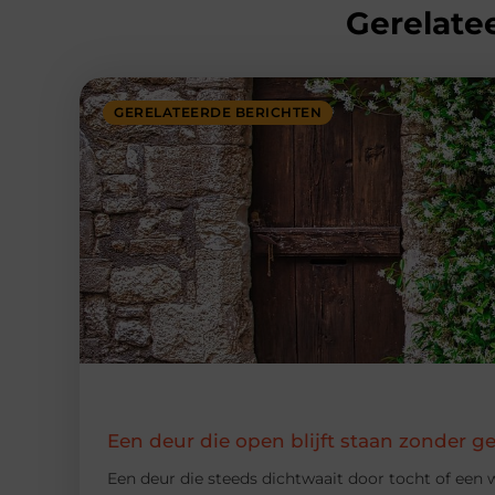
Gerelatee
GERELATEERDE BERICHTEN
Een deur die open blijft staan zonder g
Een deur die steeds dichtwaait door tocht of een w