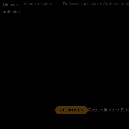
e te halen
De beste kapsalon in Arnhem: meer dan alleen een 
Nieuwe
artikelen
Gepubliceerd Doo
BEDRIJVEN