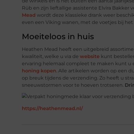
de winkels en is het buiten een aantal jaarlijkse
Rüb en zijn lieftallige assistente Elvira Bakker
Mead
wordt deze klassieke drank weer beschi
even een Viking wanen, met de voetjes bij het 
Moeiteloos in huis
Heathen Mead heeft een uitgebreid assortime
kwaliteit, welke u via de
website
kunt bestelle
ervaring helemaal compleet te maken kunt u 
honing kopen
. Alle artikelen worden op een 
op breuk tijdens de verzending. Zo heeft u st
sneeuwstormen voor te hoeven trotseren.
Dri
https://heathenmead.nl/