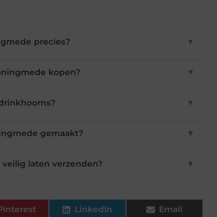
ngmede precies?
▼
honingmede kopen?
▼
 drinkhoorns?
▼
ningmede gemaakt?
▼
veilig laten verzenden?
▼
Pinterest
LinkedIn
Email