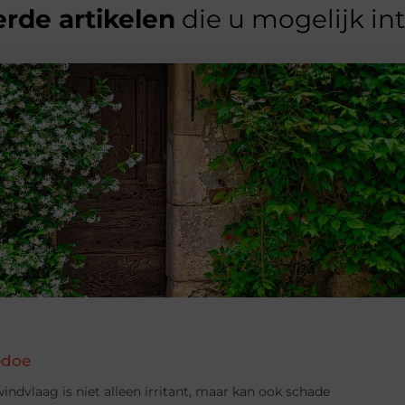
rde artikelen
die u mogelijk in
edoe
indvlaag is niet alleen irritant, maar kan ook schade