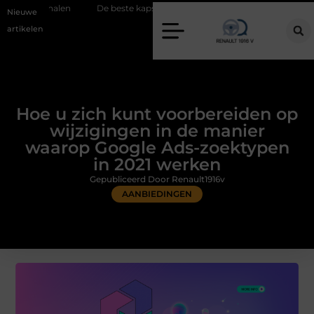
De beste kapsalon in Arnhem: meer dan alleen een knipbeurt
Barbe
Nieuwe
artikelen
Hoe u zich kunt voorbereiden op
wijzigingen in de manier
waarop Google Ads-zoektypen
in 2021 werken
Gepubliceerd Door Renault1916v
AANBIEDINGEN