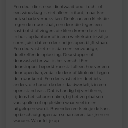
Een deur die steeds dichtwaait door tocht of
een windvlaag is niet alleen irritant, maar kan
ook schade veroorzaken. Denk aan een klink die
tegen de muur slaat, een deur die tegen een
kast botst of vingers die klem komen te zitten.
In huis, op kantoor of in een winkelruimte wil je
soms juist dat een deur netjes open blijft staan.
Een deurvastzetter is dan een eenvoudige,
doeltreffende oplossing. Deurstopper of
deurvastzetter wat is het verschil Een
deurstopper beperkt meestal alleen hoe ver een
deur open kan, zodat de deur of klink niet tegen
de muur komt. Een deurvastzetter doet iets
anders: die houdt de deur daadwerkelijk in een
open stand vast. Dat is handig bij ventileren,
tijdens het schoonmaken, bij het verplaatsen
van spullen of op plekken waar veel in- en
uitgelopen wordt. Bovendien verklein je de kans
op beschadigingen aan scharnieren, kozijnen en
wanden. Waar let je op