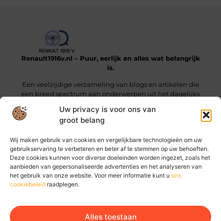
Renault1916v.nl – Puur, eerlijk en alles wat belangrijk
is.
Een veelzijdige verzameling van blogs en artikelen die
een breed spectrum aan onderwerpen uit het dagelijks
leven beslaan.
Uw privacy is voor ons van
groot belang
Onze informatie
Wij maken gebruik van cookies en vergelijkbare technologieën om uw
Linkjes kopen: wat je moet weten voordat je die stap zet
Geld online verdienen: hoe jij vandaag al stappen kunt zetten
gebruikservaring te verbeteren en beter af te stemmen op uw behoeften.
Deze cookies kunnen voor diverse doeleinden worden ingezet, zoals het
Bericht categorie
aanbieden van gepersonaliseerde advertenties en het analyseren van
het gebruik van onze website. Voor meer informatie kunt u
ons
cookiebeleid
raadplegen.
Alles toestaan