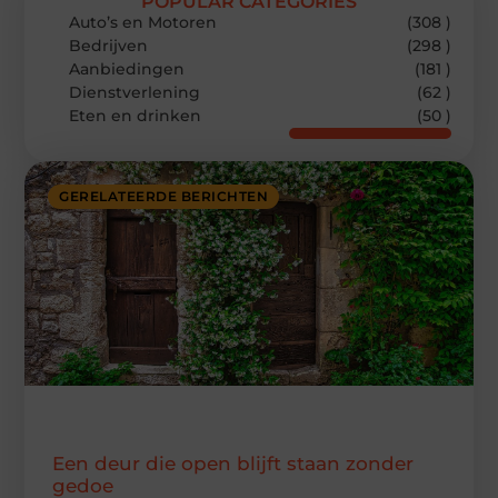
POPULAR CATEGORIES
Auto’s en Motoren
(308 )
Bedrijven
(298 )
Aanbiedingen
(181 )
Dienstverlening
(62 )
Eten en drinken
(50 )
GERELATEERDE BERICHTEN
Een deur die open blijft staan zonder
gedoe