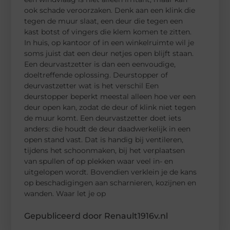
ook schade veroorzaken. Denk aan een klink die
tegen de muur slaat, een deur die tegen een
kast botst of vingers die klem komen te zitten.
In huis, op kantoor of in een winkelruimte wil je
soms juist dat een deur netjes open blijft staan.
Een deurvastzetter is dan een eenvoudige,
doeltreffende oplossing. Deurstopper of
deurvastzetter wat is het verschil Een
deurstopper beperkt meestal alleen hoe ver een
deur open kan, zodat de deur of klink niet tegen
de muur komt. Een deurvastzetter doet iets
anders: die houdt de deur daadwerkelijk in een
open stand vast. Dat is handig bij ventileren,
tijdens het schoonmaken, bij het verplaatsen
van spullen of op plekken waar veel in- en
uitgelopen wordt. Bovendien verklein je de kans
op beschadigingen aan scharnieren, kozijnen en
wanden. Waar let je op
Gepubliceerd door Renault1916v.nl