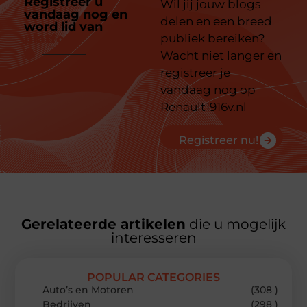
Registreer u
Wil jij jouw blogs
vandaag nog en
delen en een breed
word lid van
ons
platform
publiek bereiken?
Wacht niet langer en
registreer je
vandaag nog op
Renault1916v.nl
Registreer nu!
Gerelateerde artikelen
die u mogelijk
interesseren
POPULAR CATEGORIES
Auto’s en Motoren
(308 )
Bedrijven
(298 )