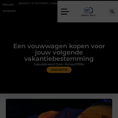
n in Arnhem: meer dan alleen een knipbeurt
Barbecuevlees bestellen
Nieuwe
artikelen
Een vouwwagen kopen voor
jouw volgende
vakantiebestemming
Gepubliceerd Door Renault1916v
VAKANTIE