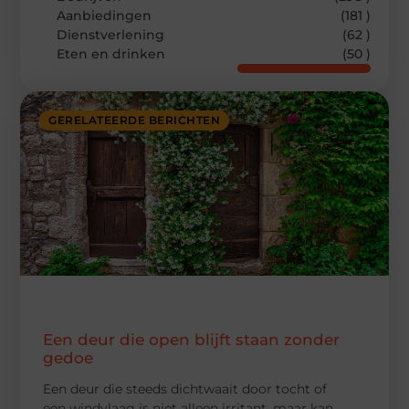
Aanbiedingen
(181 )
Dienstverlening
(62 )
Eten en drinken
(50 )
GERELATEERDE BERICHTEN
Een deur die open blijft staan zonder
gedoe
Een deur die steeds dichtwaait door tocht of
een windvlaag is niet alleen irritant, maar kan