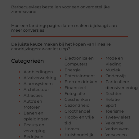
Barbecuevlees bestellen voor een onvergetelijke
zomeravond
Hoe een landingspagina laten maken bijdraagt aan
meer conversies
De juiste keuze maken bij het kopen van lineaire
aandrijvingen: waar let u op?
Electronica en
Mode en
Categorieën
Computers
Kleding
Energie
Muziek
Aanbiedingen
Entertainment
Onderwijs
Afvalverwerking
Eten en drinken
Particuliere
Alarmsysteem
Financieel
dienstverlening
Architectuur
Fotografie
Rechten
Attracties
Geschenken
Relatie
Auto’s en
Gezondheid
Sport
Motoren
Groothandel
Toerisme
Banen en
Hobby en vrije
Tweewielers
opleidingen
tijd
Vakantie
Beauty en
Horeca
Verbouwen
verzorging
Huishoudelijk
Vervoer en
Bedrijven