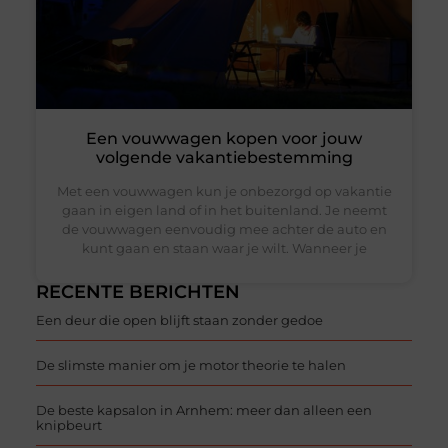
Een vouwwagen kopen voor jouw
volgende vakantiebestemming
Met een vouwwagen kun je onbezorgd op vakantie
gaan in eigen land of in het buitenland. Je neemt
de vouwwagen eenvoudig mee achter de auto en
kunt gaan en staan waar je wilt. Wanneer je
RECENTE BERICHTEN
Een deur die open blijft staan zonder gedoe
De slimste manier om je motor theorie te halen
De beste kapsalon in Arnhem: meer dan alleen een
knipbeurt