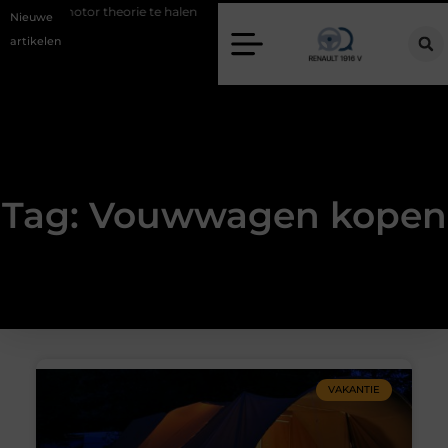
 om je motor theorie te halen
De beste kapsalon in Arnhem: meer dan
Nieuwe
artikelen
Tag: Vouwwagen kopen
VAKANTIE