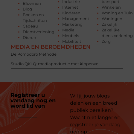
Industrie
transport
Bloemen
Internet
Winkelen
Blog
Kinderen
Woning en Tuin
Boeken en
Management
Woningen
Tijdschriften
Marketing
Zakelijk
Cadeau
Media
Zakelijke
Dienstverlening
Meubels
dienstverlening
Dieren
Mobiliteit
Zorg
MEDIA EN BEROEMDHEDEN
De Pomodoro Methode
Studio QKLQ: mediaproductie met kippenvel
Registreer u
Wil jij jouw blogs
vandaag nog en
delen en een breed
word lid van
ons
publiek bereiken?
platform
Wacht niet langer en
registreer je vandaag
nog op