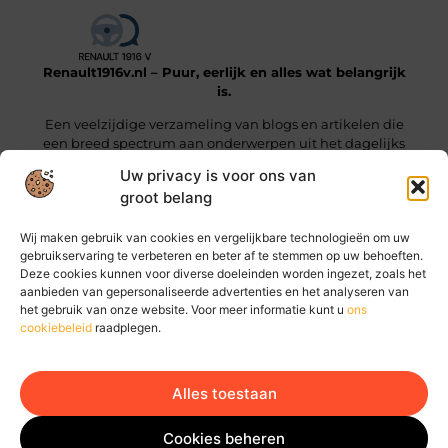
Renault1916v.nl – Puur, eerlijk en alles wat belangrijk
is.
Een veelzijdige verzameling van blogs en artikelen die
een breed spectrum aan onderwerpen uit het dagelijks
leven beslaan.
Uw privacy is voor ons van
groot belang
Onze informatie
Wij maken gebruik van cookies en vergelijkbare technologieën om uw
Linkjes kopen: wat je moet weten voordat je die stap zet
Geld online verdienen: hoe jij vandaag al stappen kunt zetten
gebruikservaring te verbeteren en beter af te stemmen op uw behoeften.
Deze cookies kunnen voor diverse doeleinden worden ingezet, zoals het
Bericht categorie
aanbieden van gepersonaliseerde advertenties en het analyseren van
het gebruik van onze website. Voor meer informatie kunt u
ons
cookiebeleid
raadplegen.
Alles toestaan
Ga Naar Bo
Website index
Cookiebeleid (EU)
Cookies beheren
@2025 www.renault1916v.nl. All Right Reserved.