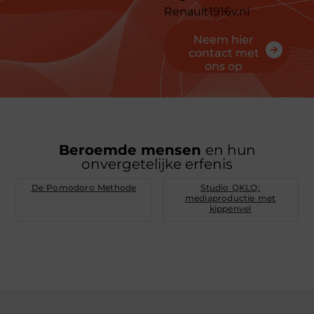
Renault1916v.nl
Neem hier
contact met
ons op
Beroemde mensen
en hun
onvergetelijke erfenis
De Pomodoro Methode
Studio QKLQ:
mediaproductie met
kippenvel