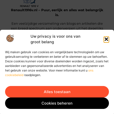
Renault1916v.nl – Puur, eerlijk en alles wat belangrijk
is.
Een veelzijdige verzameling van blogs en artikelen die
een breed spectrum aan onderwerpen uit het dagelijks
leven beslaan.
Uw privacy is voor ons van
groot belang
Onze informatie
Wij maken gebruik van cookies en vergelijkbare technologieën om uw
Linkjes kopen: wat je moet weten voordat je die stap zet
Geld online verdienen: hoe jij vandaag al stappen kunt zetten
gebruikservaring te verbeteren en beter af te stemmen op uw behoeften.
Deze cookies kunnen voor diverse doeleinden worden ingezet, zoals het
Bericht categorie
aanbieden van gepersonaliseerde advertenties en het analyseren van
het gebruik van onze website. Voor meer informatie kunt u
ons
cookiebeleid
raadplegen.
Alles toestaan
Ga Naar Bo
Website index
Cookiebeleid (EU)
Cookies beheren
@2025 www.renault1916v.nl. All Right Reserved.