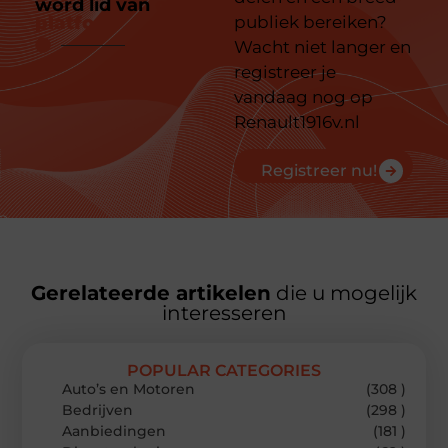
word lid van
ons
platform
publiek bereiken?
Wacht niet langer en
registreer je
vandaag nog op
Renault1916v.nl
Registreer nu!
Gerelateerde artikelen
die u mogelijk
interesseren
POPULAR CATEGORIES
Auto’s en Motoren
(308 )
Bedrijven
(298 )
Aanbiedingen
(181 )