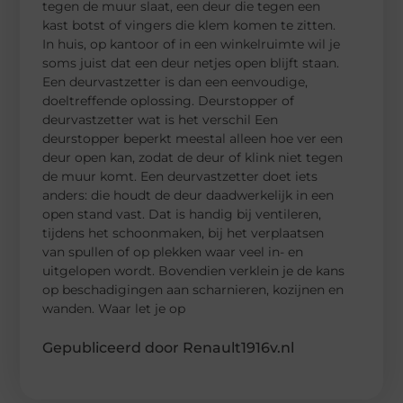
tegen de muur slaat, een deur die tegen een
kast botst of vingers die klem komen te zitten.
In huis, op kantoor of in een winkelruimte wil je
soms juist dat een deur netjes open blijft staan.
Een deurvastzetter is dan een eenvoudige,
doeltreffende oplossing. Deurstopper of
deurvastzetter wat is het verschil Een
deurstopper beperkt meestal alleen hoe ver een
deur open kan, zodat de deur of klink niet tegen
de muur komt. Een deurvastzetter doet iets
anders: die houdt de deur daadwerkelijk in een
open stand vast. Dat is handig bij ventileren,
tijdens het schoonmaken, bij het verplaatsen
van spullen of op plekken waar veel in- en
uitgelopen wordt. Bovendien verklein je de kans
op beschadigingen aan scharnieren, kozijnen en
wanden. Waar let je op
Gepubliceerd door Renault1916v.nl