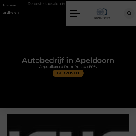
e beste kapsalon in Arnhem: meer dan alleen een knipbeurt
Barbecue
Nieuwe
artikelen
Autobedrijf in Apeldoorn
Gepubliceerd Door Renault1916v
BEDRIJVEN