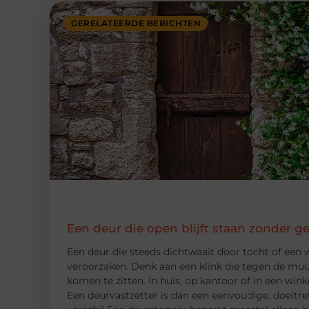
GERELATEERDE BERICHTEN
Een deur die open blijft staan zonder g
Een deur die steeds dichtwaait door tocht of een w
veroorzaken. Denk aan een klink die tegen de muur
komen te zitten. In huis, op kantoor of in een winke
Een deurvastzetter is dan een eenvoudige, doeltre