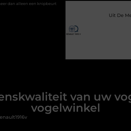
n knipbeurt
Barbecuevlees bestellen voor een onvergetelijke 
Uit De M
enskwaliteit van uw vo
vogelwinkel
enault1916v