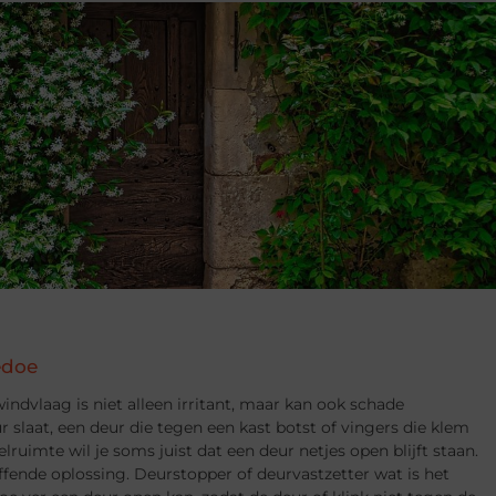
edoe
indvlaag is niet alleen irritant, maar kan ook schade
 slaat, een deur die tegen een kast botst of vingers die klem
lruimte wil je soms juist dat een deur netjes open blijft staan.
ffende oplossing. Deurstopper of deurvastzetter wat is het