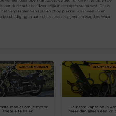
oe ver een deur open kan, zodat de deur of klink niet tegen de
ie houdt de deur daadwerkelijk in een open stand vast. Dat is
j het verplaatsen van spullen of op plekken waar veel in- en
op beschadigingen aan scharnieren, kozijnen en wanden. Waar
AUTO’S EN MOTOREN
BEAUTY EN VER
imste manier om je motor
De beste kapsalon in A
theorie te halen
meer dan alleen een kni