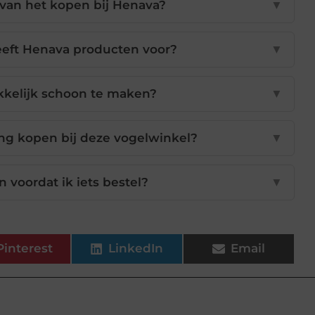
 van het kopen bij Henava?
▼
eeft Henava producten voor?
▼
kkelijk schoon te maken?
▼
ng kopen bij deze vogelwinkel?
▼
n voordat ik iets bestel?
▼
Pinterest
LinkedIn
Email