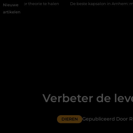
orie te halen
De beste kapsalon in Arnhem: meer dan alleen ee
Nieuwe
artikelen
Verbeter de lev
Gepubliceerd Door R
DIEREN