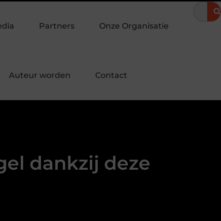
zomeravond
Hoe een landingspagina laten maken bijdraagt aan
edia
Partners
Onze Organisatie
Auteur worden
Contact
gel dankzij deze