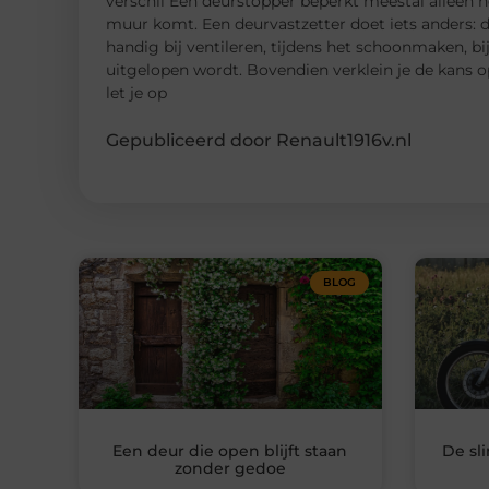
verschil Een deurstopper beperkt meestal alleen h
muur komt. Een deurvastzetter doet iets anders: d
handig bij ventileren, tijdens het schoonmaken, bi
uitgelopen wordt. Bovendien verklein je de kans 
let je op
Gepubliceerd door Renault1916v.nl
BLOG
Een deur die open blijft staan
De sl
zonder gedoe