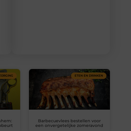
ZORGING
ETEN EN DRINKEN
rnhem:
Barbecuevlees bestellen voor
pbeurt
een onvergetelijke zomeravond