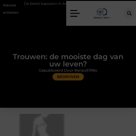
este kapsalon in Arnhem: meer dan alleen een knipbeurt
Barbecuevle
Nieuwe
artikelen
Trouwen: de mooiste dag van
uw leven?
Gepubliceerd Door Renault1916v
BEDRIJVEN