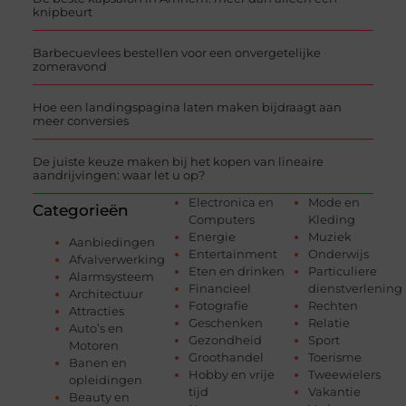
knipbeurt
Barbecuevlees bestellen voor een onvergetelijke
zomeravond
Hoe een landingspagina laten maken bijdraagt aan
meer conversies
De juiste keuze maken bij het kopen van lineaire
aandrijvingen: waar let u op?
Electronica en
Mode en
Categorieën
Computers
Kleding
Energie
Muziek
Aanbiedingen
Entertainment
Onderwijs
Afvalverwerking
Eten en drinken
Particuliere
Alarmsysteem
Financieel
dienstverlening
Architectuur
Fotografie
Rechten
Attracties
Geschenken
Relatie
Auto’s en
Gezondheid
Sport
Motoren
Groothandel
Toerisme
Banen en
Hobby en vrije
Tweewielers
opleidingen
tijd
Vakantie
Beauty en