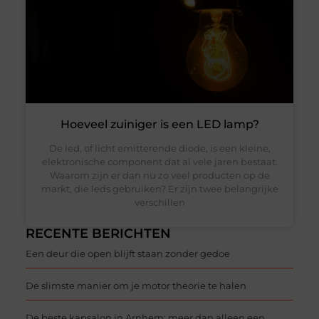
Hoeveel zuiniger is een LED lamp?
De led, of licht emitterende diode, is een kleine,
elektronische component dat al vele jaren bestaat.
Waarom zijn er dan nu zo veel producten op de
markt, die leds gebruiken? Er zijn twee belangrijke
verschillen
RECENTE BERICHTEN
Een deur die open blijft staan zonder gedoe
De slimste manier om je motor theorie te halen
De beste kapsalon in Arnhem: meer dan alleen een