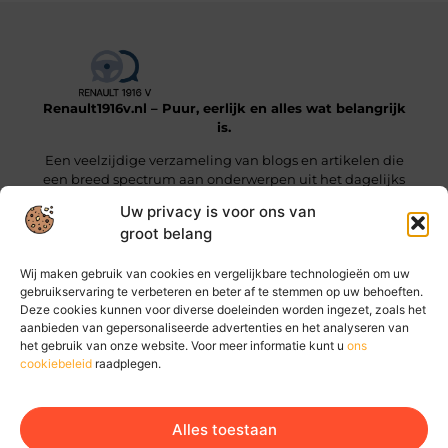
Renault1916v.nl – Puur, eerlijk en alles wat belangrijk
is.
Een veelzijdige verzameling van blogs en artikelen die
een breed spectrum aan onderwerpen uit het dagelijks
leven beslaan.
Uw privacy is voor ons van
groot belang
Onze informatie
Wij maken gebruik van cookies en vergelijkbare technologieën om uw
Linkjes kopen: wat je moet weten voordat je die stap zet
Geld online verdienen: hoe jij vandaag al stappen kunt zetten
gebruikservaring te verbeteren en beter af te stemmen op uw behoeften.
Deze cookies kunnen voor diverse doeleinden worden ingezet, zoals het
Bericht categorie
aanbieden van gepersonaliseerde advertenties en het analyseren van
het gebruik van onze website. Voor meer informatie kunt u
ons
cookiebeleid
raadplegen.
Alles toestaan
Ga Naar Bo