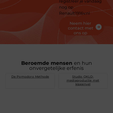
registreer je vandaag
nog op
Renault1916v.nl
Neem hier
contact met
ons op
Beroemde mensen
en hun
onvergetelijke erfenis
De Pomodoro Methode
Studio QKLQ:
mediaproductie met
kippenvel