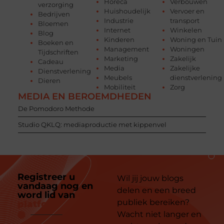
Horeca
Verbouwen
verzorging
Huishoudelijk
Vervoer en
Bedrijven
Industrie
transport
Bloemen
Internet
Winkelen
Blog
Kinderen
Woning en Tuin
Boeken en
Management
Woningen
Tijdschriften
Marketing
Zakelijk
Cadeau
Media
Zakelijke
Dienstverlening
Meubels
dienstverlening
Dieren
Mobiliteit
Zorg
MEDIA EN BEROEMDHEDEN
De Pomodoro Methode
Studio QKLQ: mediaproductie met kippenvel
Registreer u
Wil jij jouw blogs
vandaag nog en
delen en een breed
word lid van
ons
publiek bereiken?
platform
Wacht niet langer en