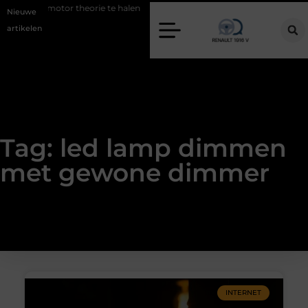
r om je motor theorie te halen
De beste kapsalon in Arnhem: meer d
Nieuwe
artikelen
Tag: led lamp dimmen
met gewone dimmer
INTERNET