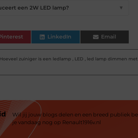
uceert een 2W LED lamp?
▼
Pinterest
LinkedIn
Email
Hoeveel zuiniger is een ledlamp
,
LED
,
led lamp dimmen met
id
Wil jij jouw blogs delen en een breed publiek be
je vandaag nog op Renault1916v.nl