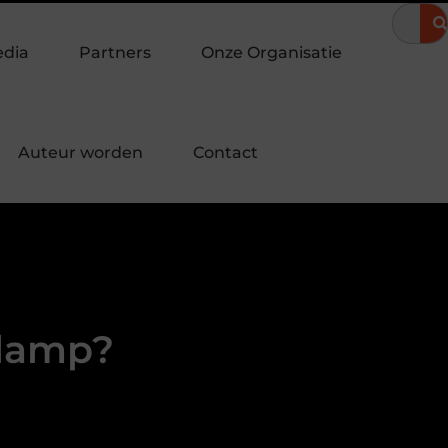
omeravond
Hoe een landingspagina laten maken bijdraagt aan 
edia
Partners
Onze Organisatie
Auteur worden
Contact
 lamp?