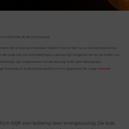
onent dat al vele jaren bestaat. Waarom zijn er dan nu zo veel producten op
et de oude led. De lichtopbrengst is aanzienlijk toegenomen en ze stralen nu
hoorlijk zijn toegenomen en de led nog twee zeer belangrijke
ge levensduur, is diens populariteit enorm gegroeid. De vraag
hoeveel
Toch blijft een ledlamp zeer energiezuinig. De leds