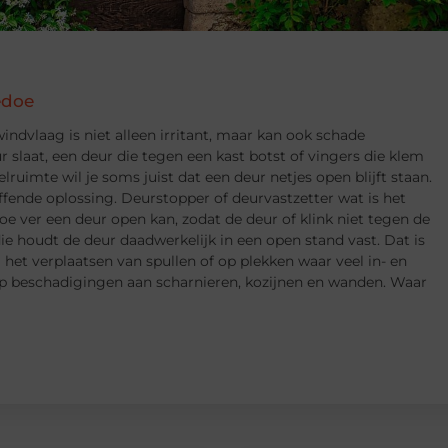
edoe
indvlaag is niet alleen irritant, maar kan ook schade
 slaat, een deur die tegen een kast botst of vingers die klem
lruimte wil je soms juist dat een deur netjes open blijft staan.
ffende oplossing. Deurstopper of deurvastzetter wat is het
oe ver een deur open kan, zodat de deur of klink niet tegen de
ie houdt de deur daadwerkelijk in een open stand vast. Dat is
j het verplaatsen van spullen of op plekken waar veel in- en
op beschadigingen aan scharnieren, kozijnen en wanden. Waar