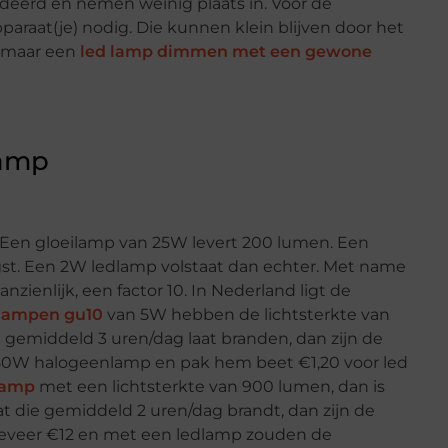
oldeerd en nemen weinig plaats in. Voor de
araat(je) nodig. Die kunnen klein blijven door het
, maar een
led lamp dimmen met een gewone
lamp
 Een gloeilamp van 25W levert 200 lumen. Een
st. Een 2W ledlamp volstaat dan echter. Met name
nzienlijk, een factor 10. In Nederland ligt de
lampen gu10
van 5W hebben de lichtsterkte van
gemiddeld 3 uren/dag laat branden, dan zijn de
50W halogeenlamp en pak hem beet €1,20 voor led
 lamp
met een lichtsterkte van 900 lumen, dan is
t die gemiddeld 2 uren/dag brandt, dan zijn de
geveer €12 en met een ledlamp zouden de