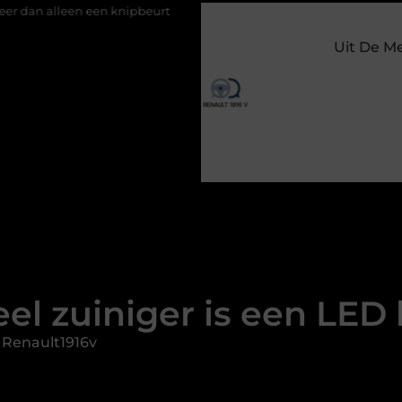
 knipbeurt
Barbecuevlees bestellen voor een onvergetelijke z
Uit De M
el zuiniger is een LED
 Renault1916v