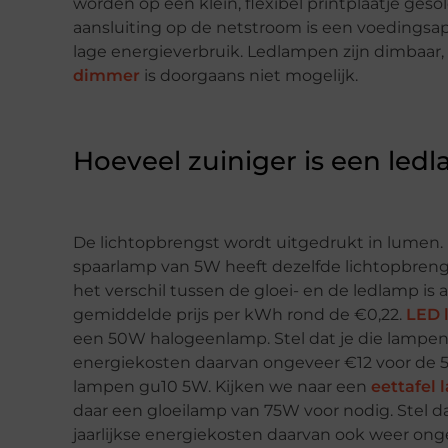
worden op een klein, flexibel printplaatje ges
aansluiting op de netstroom is een voedingsapp
lage energieverbruik. Ledlampen zijn dimbaar
dimmer
is doorgaans niet mogelijk.
Hoeveel zuiniger is een led
De lichtopbrengst wordt uitgedrukt in lumen.
spaarlamp van 5W heeft dezelfde lichtopbreng
het verschil tussen de gloei- en de ledlamp is aa
gemiddelde prijs per kWh rond de €0,22.
LED 
een 50W halogeenlamp. Stel dat je die lampen 
energiekosten daarvan ongeveer €12 voor de 
lampen gu10 5W. Kijken we naar een
eettafel
daar een gloeilamp van 75W voor nodig. Stel da
jaarlijkse energiekosten daarvan ook weer on