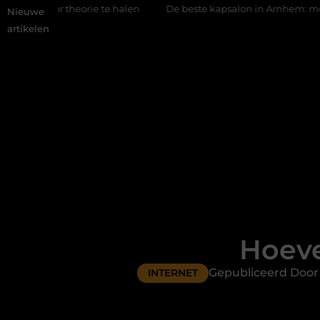
rie te halen
De beste kapsalon in Arnhem: meer dan alleen een
Nieuwe
artikelen
Hoeve
Gepubliceerd Door
INTERNET