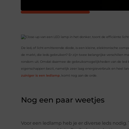
De led, of licht emitterende diode, is een kleine, elektronische comp
de markt, die leds gebruiken? Er zijn twee belangrijke verschillen m
rondom uit. Omdat daarmee de gebruiksmogelijkheden van de led be
eigenschappen bezit, namelijk zeer laag energieverbruik en heel lan
zuiniger is een ledlamp
, komt nog aan de orde.
Nog een paar weetjes
Voor een ledlamp heb je er diverse leds nodig. 