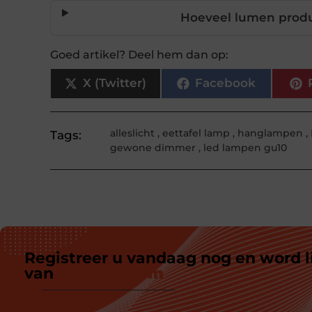
Hoeveel lumen prod
Goed artikel? Deel hem dan op:
X (Twitter)
Facebook
alleslicht
,
eettafel lamp
,
hanglampen
,
Tags:
gewone dimmer
,
led lampen gu10
Registreer u vandaag nog en word l
van
ons platform