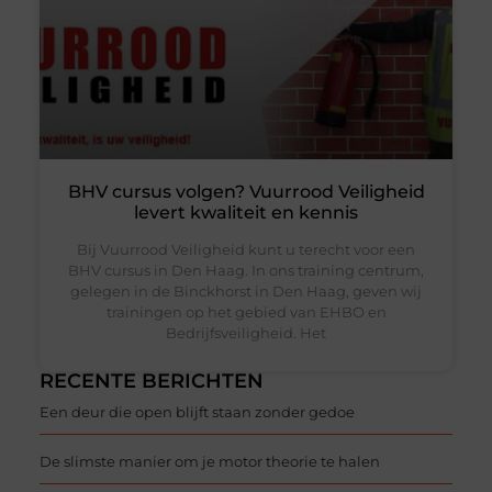
BHV cursus volgen? Vuurrood Veiligheid
levert kwaliteit en kennis
Bij Vuurrood Veiligheid kunt u terecht voor een
BHV cursus in Den Haag. In ons training centrum,
gelegen in de Binckhorst in Den Haag, geven wij
trainingen op het gebied van EHBO en
Bedrijfsveiligheid. Het
RECENTE BERICHTEN
Een deur die open blijft staan zonder gedoe
De slimste manier om je motor theorie te halen