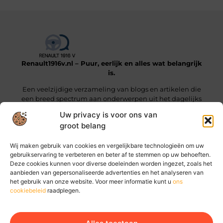
Renault1916v.nl – Puur, eerlijk en alles wat belangrijk
is.
Een veelzijdige verzameling van blogs en artikelen die
een breed spectrum aan onderwerpen uit het dagelijks
leven beslaan.
Uw privacy is voor ons van
groot belang
Onze informatie
Wij maken gebruik van cookies en vergelijkbare technologieën om uw
Linkjes kopen: wat je moet weten voordat je die stap zet
Geld online verdienen: hoe jij vandaag al stappen kunt zetten
gebruikservaring te verbeteren en beter af te stemmen op uw behoeften.
Deze cookies kunnen voor diverse doeleinden worden ingezet, zoals het
Bericht categorie
aanbieden van gepersonaliseerde advertenties en het analyseren van
het gebruik van onze website. Voor meer informatie kunt u
ons
cookiebeleid
raadplegen.