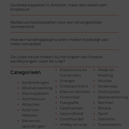
De beste kapsalon in Arnhem: meer dan alleen een
knipbeurt
Barbecuevlees bestellen voor een onvergetelijke
zomeravond
Hoe een landingspagina laten maken bijdraagt aan
meer conversies
De juiste keuze maken bij het kopen van lineaire
aandrijvingen: waar let u op?
Electronica en
Mode en
Categorieën
Computers
Kleding
Energie
Muziek
Aanbiedingen
Entertainment
Onderwijs
Afvalverwerking
Eten en drinken
Particuliere
Alarmsysteem
Financieel
dienstverlening
Architectuur
Fotografie
Rechten
Attracties
Geschenken
Relatie
Auto’s en
Gezondheid
Sport
Motoren
Groothandel
Toerisme
Banen en
Hobby en vrije
Tweewielers
opleidingen