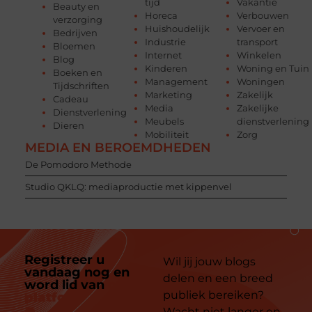
tijd
Vakantie
Beauty en
Horeca
Verbouwen
verzorging
Huishoudelijk
Vervoer en
Bedrijven
Industrie
transport
Bloemen
Internet
Winkelen
Blog
Kinderen
Woning en Tuin
Boeken en
Management
Woningen
Tijdschriften
Marketing
Zakelijk
Cadeau
Media
Zakelijke
Dienstverlening
Meubels
dienstverlening
Dieren
Mobiliteit
Zorg
MEDIA EN BEROEMDHEDEN
De Pomodoro Methode
Studio QKLQ: mediaproductie met kippenvel
Registreer u
Wil jij jouw blogs
vandaag nog en
delen en een breed
word lid van
ons
publiek bereiken?
platform
Wacht niet langer en