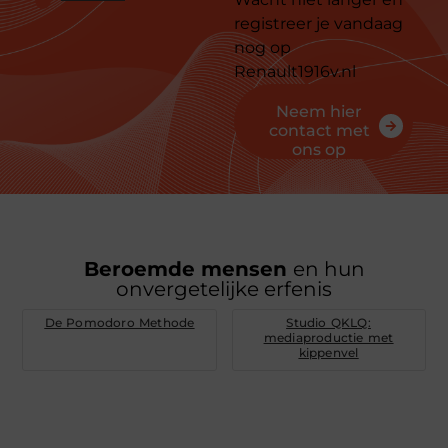
registreer je vandaag
nog op
Renault1916v.nl
Neem hier
contact met
ons op
Beroemde mensen
en hun
onvergetelijke erfenis
De Pomodoro Methode
Studio QKLQ:
mediaproductie met
kippenvel