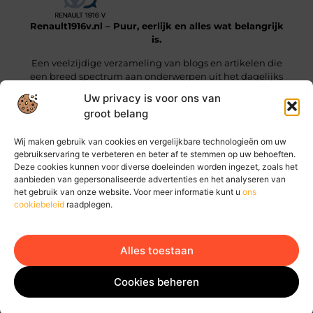
Renault1916v.nl – Puur, eerlijk en alles wat belangrijk
is.
Een veelzijdige verzameling van blogs en artikelen die
een breed spectrum aan onderwerpen uit het dagelijks
leven beslaan.
Uw privacy is voor ons van
groot belang
Onze informatie
Wij maken gebruik van cookies en vergelijkbare technologieën om uw
Linkjes kopen: wat je moet weten voordat je die stap zet
Geld online verdienen: hoe jij vandaag al stappen kunt zetten
gebruikservaring te verbeteren en beter af te stemmen op uw behoeften.
Deze cookies kunnen voor diverse doeleinden worden ingezet, zoals het
Bericht categorie
aanbieden van gepersonaliseerde advertenties en het analyseren van
het gebruik van onze website. Voor meer informatie kunt u
ons
cookiebeleid
raadplegen.
Alles toestaan
Ga Naar Bo
Website index
Cookiebeleid (EU)
Cookies beheren
@2025 www.renault1916v.nl. All Right Reserved.