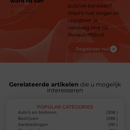
word lid van
ons
platform
publiek bereiken?
Wacht niet langer en
registreer je
vandaag nog op
Renault1916v.nl
Registreer nu!
Gerelateerde artikelen
die u mogelijk
interesseren
POPULAR CATEGORIES
Auto’s en Motoren
(308 )
Bedrijven
(298 )
Aanbiedingen
(181 )