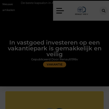
De beste kapsalon in Arnhem: meer dan alleen een knipbeurt
Barbecu
Nieuwe
artikelen
In vastgoed investeren op een
vakantiepark is gemakkelijk en
veilig
Gepubliceerd Door Renault1916v
VAKANTIE