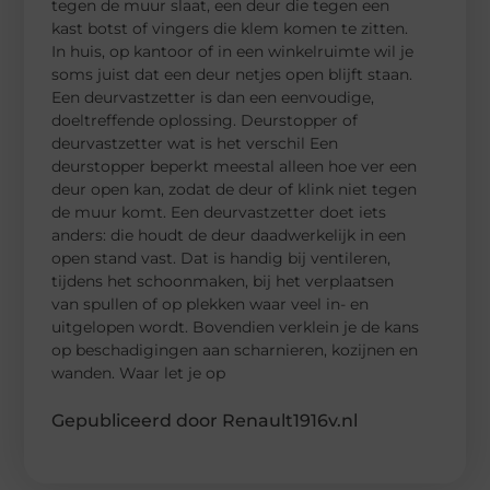
tegen de muur slaat, een deur die tegen een
kast botst of vingers die klem komen te zitten.
In huis, op kantoor of in een winkelruimte wil je
soms juist dat een deur netjes open blijft staan.
Een deurvastzetter is dan een eenvoudige,
doeltreffende oplossing. Deurstopper of
deurvastzetter wat is het verschil Een
deurstopper beperkt meestal alleen hoe ver een
deur open kan, zodat de deur of klink niet tegen
de muur komt. Een deurvastzetter doet iets
anders: die houdt de deur daadwerkelijk in een
open stand vast. Dat is handig bij ventileren,
tijdens het schoonmaken, bij het verplaatsen
van spullen of op plekken waar veel in- en
uitgelopen wordt. Bovendien verklein je de kans
op beschadigingen aan scharnieren, kozijnen en
wanden. Waar let je op
Gepubliceerd door Renault1916v.nl