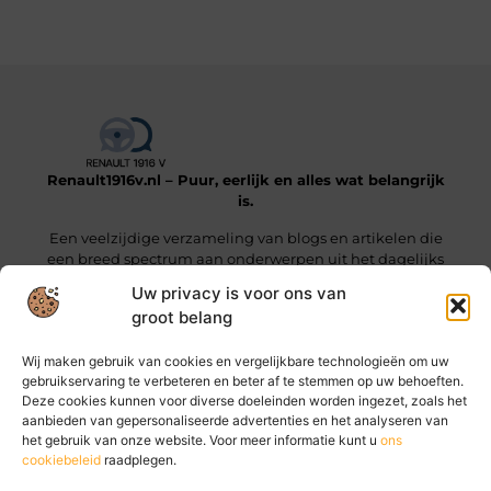
Renault1916v.nl – Puur, eerlijk en alles wat belangrijk
is.
Een veelzijdige verzameling van blogs en artikelen die
een breed spectrum aan onderwerpen uit het dagelijks
leven beslaan.
Uw privacy is voor ons van
groot belang
Onze informatie
Wij maken gebruik van cookies en vergelijkbare technologieën om uw
Linkjes kopen: wat je moet weten voordat je die stap zet
Geld online verdienen: hoe jij vandaag al stappen kunt zetten
gebruikservaring te verbeteren en beter af te stemmen op uw behoeften.
Deze cookies kunnen voor diverse doeleinden worden ingezet, zoals het
Bericht categorie
aanbieden van gepersonaliseerde advertenties en het analyseren van
het gebruik van onze website. Voor meer informatie kunt u
ons
cookiebeleid
raadplegen.