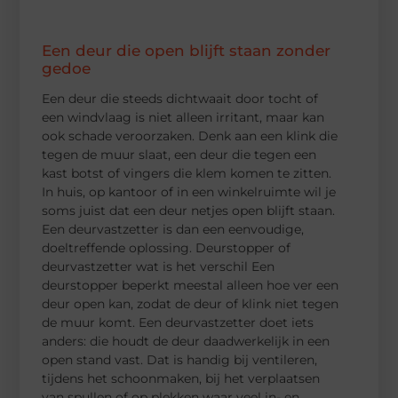
Een deur die open blijft staan zonder
gedoe
Een deur die steeds dichtwaait door tocht of
een windvlaag is niet alleen irritant, maar kan
ook schade veroorzaken. Denk aan een klink die
tegen de muur slaat, een deur die tegen een
kast botst of vingers die klem komen te zitten.
In huis, op kantoor of in een winkelruimte wil je
soms juist dat een deur netjes open blijft staan.
Een deurvastzetter is dan een eenvoudige,
doeltreffende oplossing. Deurstopper of
deurvastzetter wat is het verschil Een
deurstopper beperkt meestal alleen hoe ver een
deur open kan, zodat de deur of klink niet tegen
de muur komt. Een deurvastzetter doet iets
anders: die houdt de deur daadwerkelijk in een
open stand vast. Dat is handig bij ventileren,
tijdens het schoonmaken, bij het verplaatsen
van spullen of op plekken waar veel in- en