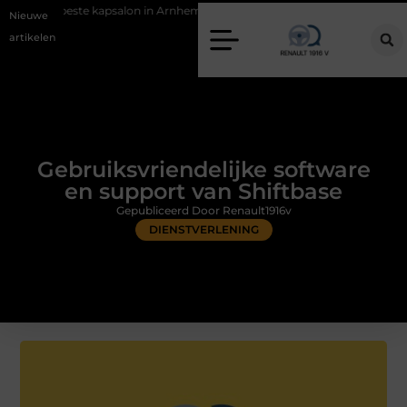
te kapsalon in Arnhem: meer dan alleen een knipbeurt
Barbecuevlees 
Nieuwe
artikelen
Gebruiksvriendelijke software
en support van Shiftbase
Gepubliceerd Door Renault1916v
DIENSTVERLENING