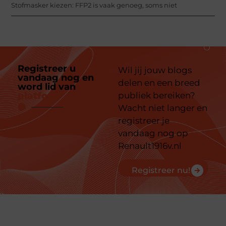
Stofmasker kiezen: FFP2 is vaak genoeg, soms niet
Registreer u
Wil jij jouw blogs
vandaag nog en
delen en een breed
word lid van
ons
platform
publiek bereiken?
Wacht niet langer en
registreer je
vandaag nog op
Renault1916v.nl
Registreer nu!