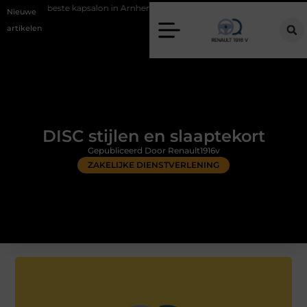
apsalon in Arnhem: meer dan alleen een knipbeurt
Barbecuevlees bes
Nieuwe
artikelen
DISC stijlen en slaaptekort
Gepubliceerd Door Renault1916v
ZAKELIJKE DIENSTVERLENING