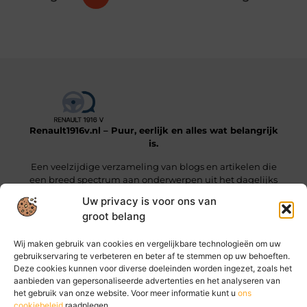
Renault1916v.nl – Puur, eerlijk en alles wat belangrijk
is.
Een veelzijdige verzameling van blogs en artikelen die
een breed spectrum aan onderwerpen uit het dagelijks
leven beslaan.
Uw privacy is voor ons van
groot belang
Onze informatie
Wij maken gebruik van cookies en vergelijkbare technologieën om uw
Linkjes kopen: wat je moet weten voordat je die stap zet
Geld online verdienen: hoe jij vandaag al stappen kunt zetten
gebruikservaring te verbeteren en beter af te stemmen op uw behoeften.
Deze cookies kunnen voor diverse doeleinden worden ingezet, zoals het
Bericht categorie
aanbieden van gepersonaliseerde advertenties en het analyseren van
het gebruik van onze website. Voor meer informatie kunt u
ons
cookiebeleid
raadplegen.