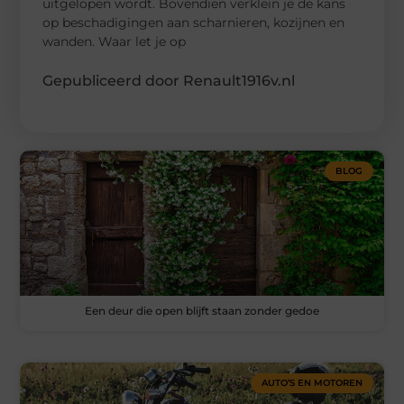
uitgelopen wordt. Bovendien verklein je de kans
op beschadigingen aan scharnieren, kozijnen en
wanden. Waar let je op
Gepubliceerd door Renault1916v.nl
BLOG
Een deur die open blijft staan zonder gedoe
AUTO’S EN MOTOREN