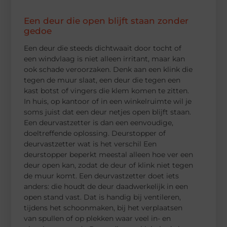
Een deur die open blijft staan zonder
gedoe
Een deur die steeds dichtwaait door tocht of
een windvlaag is niet alleen irritant, maar kan
ook schade veroorzaken. Denk aan een klink die
tegen de muur slaat, een deur die tegen een
kast botst of vingers die klem komen te zitten.
In huis, op kantoor of in een winkelruimte wil je
soms juist dat een deur netjes open blijft staan.
Een deurvastzetter is dan een eenvoudige,
doeltreffende oplossing. Deurstopper of
deurvastzetter wat is het verschil Een
deurstopper beperkt meestal alleen hoe ver een
deur open kan, zodat de deur of klink niet tegen
de muur komt. Een deurvastzetter doet iets
anders: die houdt de deur daadwerkelijk in een
open stand vast. Dat is handig bij ventileren,
tijdens het schoonmaken, bij het verplaatsen
van spullen of op plekken waar veel in- en