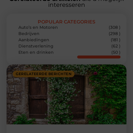
interesseren
POPULAR CATEGORIES
Auto’s en Motoren
(308 )
Bedrijven
(298 )
Aanbiedingen
(181 )
Dienstverlening
(62 )
Eten en drinken
(50 )
GERELATEERDE BERICHTEN