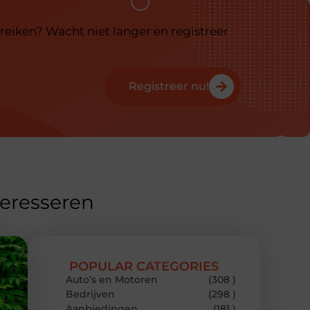
reiken? Wacht niet langer en registreer
Registreer nu!
teresseren
POPULAR CATEGORIES
Auto’s en Motoren
(308 )
Bedrijven
(298 )
Aanbiedingen
(181 )