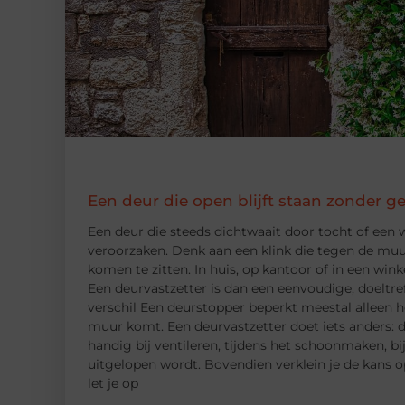
Een deur die open blijft staan zonder g
Een deur die steeds dichtwaait door tocht of een w
veroorzaken. Denk aan een klink die tegen de muur
komen te zitten. In huis, op kantoor of in een winke
Een deurvastzetter is dan een eenvoudige, doeltre
verschil Een deurstopper beperkt meestal alleen h
muur komt. Een deurvastzetter doet iets anders: d
handig bij ventileren, tijdens het schoonmaken, bi
uitgelopen wordt. Bovendien verklein je de kans 
let je op