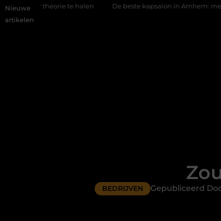
ie te halen
De beste kapsalon in Arnhem: meer dan alleen een
Nieuwe
artikelen
Zou
Gepubliceerd Doo
BEDRIJVEN