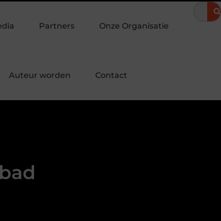
omeravond
Hoe een landingspagina laten maken bijdraagt aan m
edia
Partners
Onze Organisatie
Auteur worden
Contact
mbad