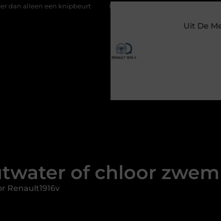
 knipbeurt
Barbecuevlees bestellen voor een onvergetelijke z
Uit De M
twater of chloor zwe
r Renault1916v