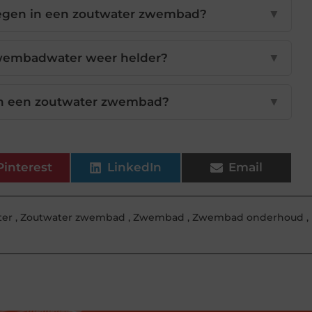
oegen in een zoutwater zwembad?
▼
zwembadwater weer helder?
▼
an een zoutwater zwembad?
▼
Pinterest
LinkedIn
Email
ter
,
Zoutwater zwembad
,
Zwembad
,
Zwembad onderhoud
,