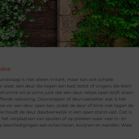
edoe
indvlaag is niet alleen irritant, maar kan ook schade
 slaat, een deur die tegen een kast botst of vingers die klem
lruimte wil je soms juist dat een deur netjes open blijft staan.
ffende oplossing. Deurstopper of deurvastzetter wat is het
oe ver een deur open kan, zodat de deur of klink niet tegen de
ie houdt de deur daadwerkelijk in een open stand vast. Dat is
j het verplaatsen van spullen of op plekken waar veel in- en
op beschadigingen aan scharnieren, kozijnen en wanden. Waar