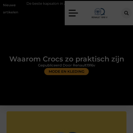
beste kapsalon in Arnhem: meer dan alleen een knipbeurt
Barbecuevl
Nieuwe
artikelen
Waarom Crocs zo praktisch zijn
Gepubliceerd Door Renault1916v
MODE EN KLEDING