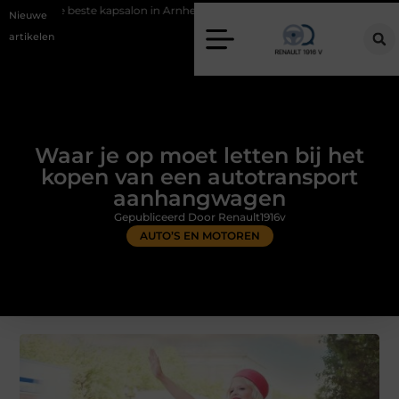
kapsalon in Arnhem: meer dan alleen een knipbeurt
Barbecuevlees be
Nieuwe
artikelen
Waar je op moet letten bij het
kopen van een autotransport
aanhangwagen
Gepubliceerd Door Renault1916v
AUTO’S EN MOTOREN