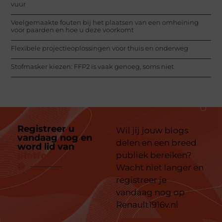
vuur
Veelgemaakte fouten bij het plaatsen van een omheining
voor paarden en hoe u deze voorkomt
Flexibele projectieoplossingen voor thuis en onderweg
Stofmasker kiezen: FFP2 is vaak genoeg, soms niet
Registreer u
Wil jij jouw blogs
vandaag nog en
delen en een breed
word lid van
ons
platform
publiek bereiken?
Wacht niet langer en
registreer je
vandaag nog op
Renault1916v.nl