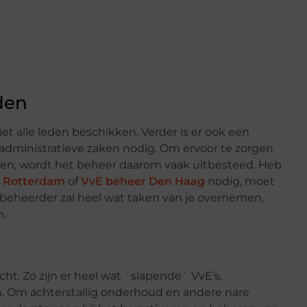
den
iet alle leden beschikken. Verder is er ook een
 administratieve zaken nodig. Om ervoor te zorgen
open, wordt het beheer daarom vaak uitbesteed. Heb
 Rotterdam
of
VvE beheer Den Haag
nodig, moet
le beheerder zal heel wat taken van je overnemen,
n.
cht. Zo zijn er heel wat ´slapende´ VvE’s,
n. Om achterstallig onderhoud en andere nare