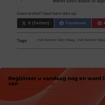
Werkt Ektiv alleen in Rij
Goed artikel? Deel hem dan op:
X (Twitter)
Facebook
VvE beheer Den Haag
,
VvE beheer Rijs
Tags:
Registreer u vandaag nog en word l
van
ons platform