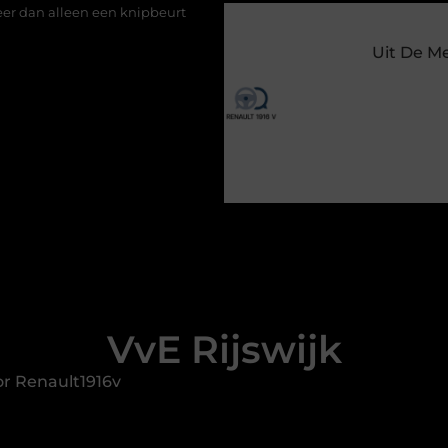
knipbeurt
Barbecuevlees bestellen voor een onvergetelijke zo
Uit De M
VvE Rijswijk
r Renault1916v