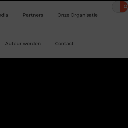
meravond
Hoe een landingspagina laten maken bijdraagt aan me
edia
Partners
Onze Organisatie
Auteur worden
Contact