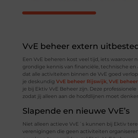
VvE beheer extern uitbeste
Een VvE beheren kost veel tijd, iets waarover n
grondige kennis van financiële, technische en
dat alle activiteiten binnen de VvE goed verl
je deskundig
VvE beheer Rijswijk
,
VvE beheer
je bij Ektiv VvE Beheer zijn. Deze professione
zodat jij alleen aan de hoofdlijnen moet denke
Slapende en nieuwe VvE’s
Niet alleen actieve VvE´s kunnen bij Ektiv tere
verenigingen die geen activiteiten organisere