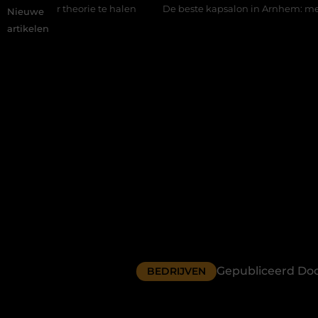
e te halen
De beste kapsalon in Arnhem: meer dan alleen een 
Nieuwe
artikelen
Gepubliceerd Doo
BEDRIJVEN