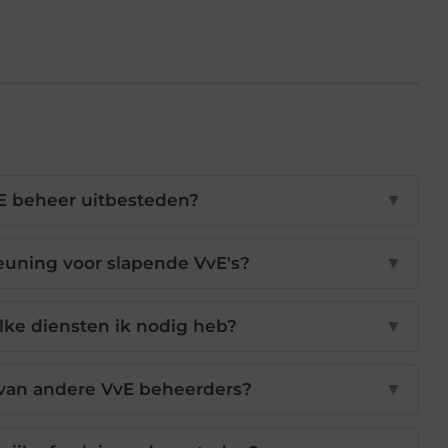
E beheer uitbesteden?
▼
euning voor slapende VvE's?
▼
lke diensten ik nodig heb?
▼
 van andere VvE beheerders?
▼