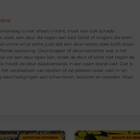
edoe
indvlaag is niet alleen irritant, maar kan ook schade
 slaat, een deur die tegen een kast botst of vingers die klem
lruimte wil je soms juist dat een deur netjes open blijft staan.
ffende oplossing. Deurstopper of deurvastzetter wat is het
oe ver een deur open kan, zodat de deur of klink niet tegen de
ie houdt de deur daadwerkelijk in een open stand vast. Dat is
j het verplaatsen van spullen of op plekken waar veel in- en
op beschadigingen aan scharnieren, kozijnen en wanden. Waar
AUTO’S EN MOTOREN
BEAUTY EN VER