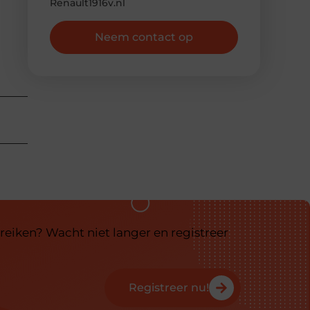
Renault1916v.nl
Neem contact op
reiken? Wacht niet langer en registreer
Registreer nu!