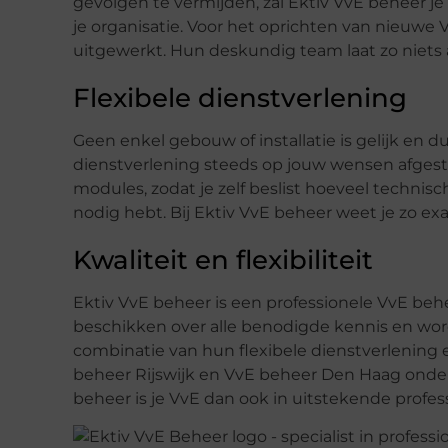
gevolgen te vermijden, zal Ektiv VvE beheer j
je organisatie. Voor het oprichten van nieuwe
uitgewerkt. Hun deskundig team laat zo niets 
Flexibele dienstverlening
Geen enkel gebouw of installatie is gelijk en 
dienstverlening steeds op jouw wensen afgest
modules, zodat je zelf beslist hoeveel technisc
nodig hebt. Bij Ektiv VvE beheer weet je zo exa
Kwaliteit en flexibiliteit
Ektiv VvE beheer is een professionele VvE behee
beschikken over alle benodigde kennis en w
combinatie van hun flexibele dienstverlening 
beheer Rijswijk en VvE beheer Den Haag onders
beheer is je VvE dan ook in uitstekende profe