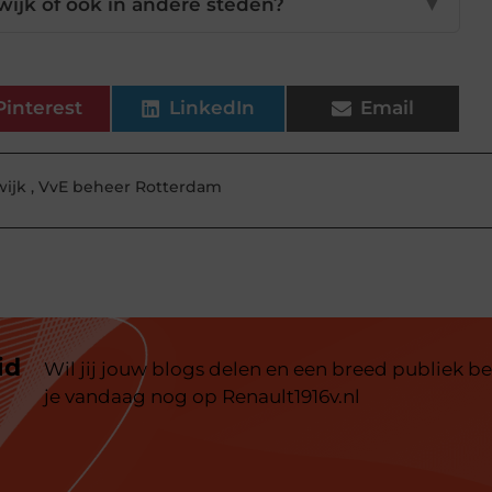
swijk of ook in andere steden?
▼
Pinterest
LinkedIn
Email
wijk
,
VvE beheer Rotterdam
id
Wil jij jouw blogs delen en een breed publiek be
je vandaag nog op Renault1916v.nl