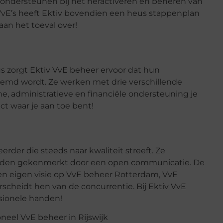
e ondersteunen bij het heractiveren en beheren van
 VvE’s heeft Ektiv bovendien een heus stappenplan
aan het toeval over!
dus zorgt Ektiv VvE beheer ervoor dat hun
emd wordt. Ze werken met drie verschillende
he, administratieve en financiële ondersteuning je
ct waar je aan toe bent!
rder die steeds naar kwaliteit streeft. Ze
orden gekenmerkt door een open communicatie. De
en eigen visie op VvE beheer Rotterdam, VvE
cheidt hen van de concurrentie. Bij Ektiv VvE
ssionele handen!