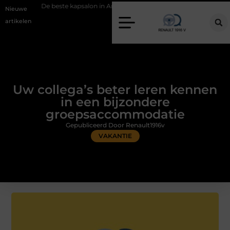
este kapsalon in Arnhem: meer dan alleen een knipbeurt
Barbecuevle
Nieuwe
artikelen
Uw collega’s beter leren kennen
in een bijzondere
groepsaccommodatie
Gepubliceerd Door Renault1916v
VAKANTIE