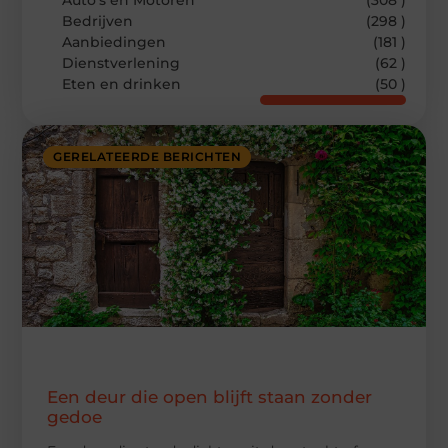
Auto’s en Motoren
(308 )
Bedrijven
(298 )
Aanbiedingen
(181 )
Dienstverlening
(62 )
Eten en drinken
(50 )
GERELATEERDE BERICHTEN
Een deur die open blijft staan zonder
gedoe