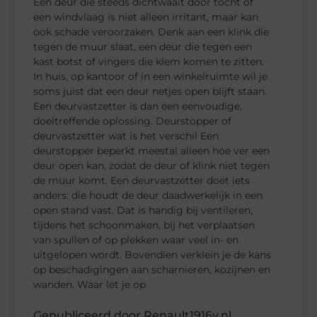
Een deur die steeds dichtwaait door tocht of
een windvlaag is niet alleen irritant, maar kan
ook schade veroorzaken. Denk aan een klink die
tegen de muur slaat, een deur die tegen een
kast botst of vingers die klem komen te zitten.
In huis, op kantoor of in een winkelruimte wil je
soms juist dat een deur netjes open blijft staan.
Een deurvastzetter is dan een eenvoudige,
doeltreffende oplossing. Deurstopper of
deurvastzetter wat is het verschil Een
deurstopper beperkt meestal alleen hoe ver een
deur open kan, zodat de deur of klink niet tegen
de muur komt. Een deurvastzetter doet iets
anders: die houdt de deur daadwerkelijk in een
open stand vast. Dat is handig bij ventileren,
tijdens het schoonmaken, bij het verplaatsen
van spullen of op plekken waar veel in- en
uitgelopen wordt. Bovendien verklein je de kans
op beschadigingen aan scharnieren, kozijnen en
wanden. Waar let je op
Gepubliceerd door Renault1916v.nl