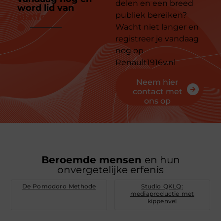
delen en een breed
word lid van
ons
publiek bereiken?
platform
Wacht niet langer en
registreer je vandaag
nog op
Renault1916v.nl
Neem hier
contact met
ons op
Beroemde mensen
en hun
onvergetelijke erfenis
De Pomodoro Methode
Studio QKLQ:
mediaproductie met
kippenvel