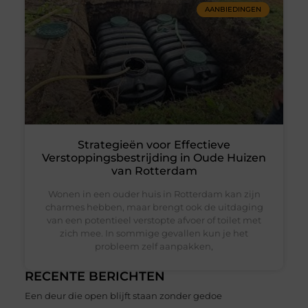
AANBIEDINGEN
Strategieën voor Effectieve
Verstoppingsbestrijding in Oude Huizen
van Rotterdam
Wonen in een ouder huis in Rotterdam kan zijn
charmes hebben, maar brengt ook de uitdaging
van een potentieel verstopte afvoer of toilet met
zich mee. In sommige gevallen kun je het
probleem zelf aanpakken,
RECENTE BERICHTEN
Een deur die open blijft staan zonder gedoe