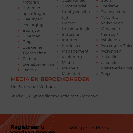
Gezondheid
Sport
Motoren
Groothandel
Toerisme
Banen en
Hobby en vrije
Tweewielers
opleidingen
tijd
Vakantie
Beauty en
Horeca
Verbouwen
verzorging
Huishoudelijk
Vervoer en
Bedrijven
Industrie
transport
Bloemen
Internet
Winkelen
Blog
Kinderen
Woning en Tuin
Boeken en
Management
Woningen
Tijdschriften
Marketing
Zakelijk
Cadeau
Media
Zakelijke
Dienstverlening
Meubels
dienstverlening
Dieren
Mobiliteit
Zorg
MEDIA EN BEROEMDHEDEN
De Pomodoro Methode
Studio QKLQ: mediaproductie met kippenvel
Registreer u
Wil jij jouw blogs
vandaag nog en