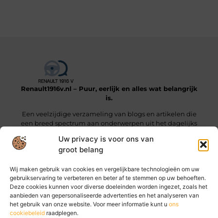
Renault1916v.nl – Puur, eerlijk en alles wat belangrijk
is.
Een veelzijdige verzameling van blogs en artikelen die
een breed spectrum aan onderwerpen uit het dagelijks
leven beslaan.
Uw privacy is voor ons van
groot belang
Onze informatie
Wij maken gebruik van cookies en vergelijkbare technologieën om uw
Linkjes kopen: wat je moet weten voordat je die stap zet
Geld online verdienen: hoe jij vandaag al stappen kunt zetten
gebruikservaring te verbeteren en beter af te stemmen op uw behoeften.
Deze cookies kunnen voor diverse doeleinden worden ingezet, zoals het
Bericht categorie
aanbieden van gepersonaliseerde advertenties en het analyseren van
het gebruik van onze website. Voor meer informatie kunt u
ons
cookiebeleid
raadplegen.