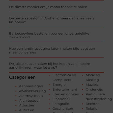
De slimste manier om je motor theorie te halen
De beste kapsalon in Arnhem: meer dan alleen een
knipbeurt
Barbecuevlees bestellen voor een onvergetelijke
zomeravond
Hoe een landingspagina laten maken bijdraagt aan
meer conversies
De juiste keuze maken bij het kopen van lineaire
aandrijvingen: waar let u op?
Electronica en
Mode en
Categorieën
Computers
Kleding
Energie
Muziek
Aanbiedingen
Entertainment
Onderwijs
Afvalverwerking
Eten en drinken
Particuliere
Alarmsysteem
Financieel
dienstverlening
Architectuur
Fotografie
Rechten
Attracties
Geschenken
Relatie
Auto’s en