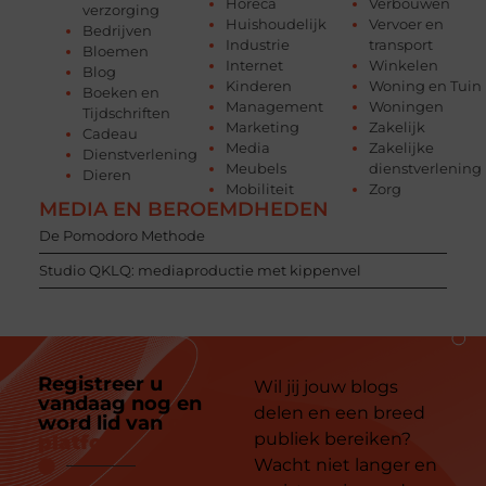
Horeca
Verbouwen
verzorging
Huishoudelijk
Vervoer en
Bedrijven
Industrie
transport
Bloemen
Internet
Winkelen
Blog
Kinderen
Woning en Tuin
Boeken en
Management
Woningen
Tijdschriften
Marketing
Zakelijk
Cadeau
Media
Zakelijke
Dienstverlening
Meubels
dienstverlening
Dieren
Mobiliteit
Zorg
MEDIA EN BEROEMDHEDEN
De Pomodoro Methode
Studio QKLQ: mediaproductie met kippenvel
Registreer u
Wil jij jouw blogs
vandaag nog en
delen en een breed
word lid van
ons
publiek bereiken?
platform
Wacht niet langer en