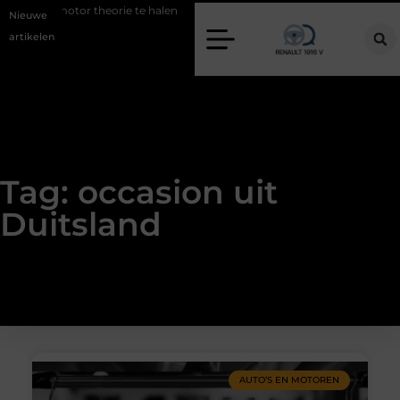
 om je motor theorie te halen
De beste kapsalon in Arnhem: meer da
Nieuwe
artikelen
Tag: occasion uit
Duitsland
AUTO’S EN MOTOREN