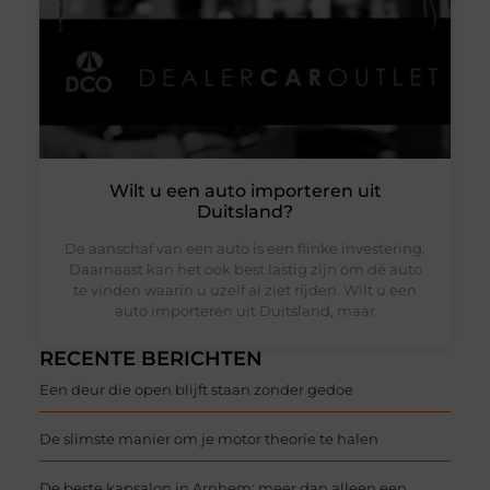
Wilt u een auto importeren uit
Duitsland?
De aanschaf van een auto is een flinke investering.
Daarnaast kan het ook best lastig zijn om dé auto
te vinden waarin u uzelf al ziet rijden. Wilt u een
auto importeren uit Duitsland, maar
RECENTE BERICHTEN
Een deur die open blijft staan zonder gedoe
De slimste manier om je motor theorie te halen
De beste kapsalon in Arnhem: meer dan alleen een