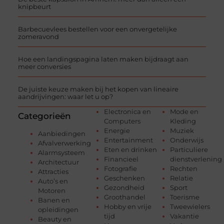
knipbeurt
Barbecuevlees bestellen voor een onvergetelijke
zomeravond
Hoe een landingspagina laten maken bijdraagt aan
meer conversies
De juiste keuze maken bij het kopen van lineaire
aandrijvingen: waar let u op?
Electronica en
Mode en
Categorieën
Computers
Kleding
Energie
Muziek
Aanbiedingen
Entertainment
Onderwijs
Afvalverwerking
Eten en drinken
Particuliere
Alarmsysteem
Financieel
dienstverlening
Architectuur
Fotografie
Rechten
Attracties
Geschenken
Relatie
Auto’s en
Gezondheid
Sport
Motoren
Groothandel
Toerisme
Banen en
Hobby en vrije
Tweewielers
opleidingen
tijd
Vakantie
Beauty en