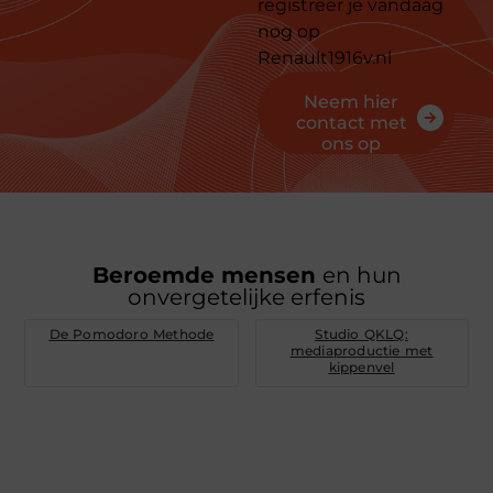
registreer je vandaag
nog op
Renault1916v.nl
Neem hier
contact met
ons op
Beroemde mensen
en hun
onvergetelijke erfenis
De Pomodoro Methode
Studio QKLQ:
mediaproductie met
kippenvel