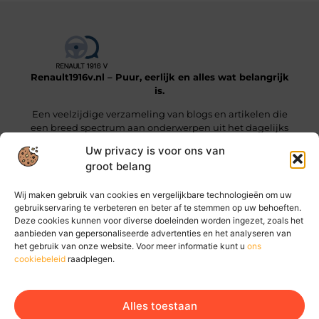
Renault1916v.nl – Puur, eerlijk en alles wat belangrijk
is.
Een veelzijdige verzameling van blogs en artikelen die
een breed spectrum aan onderwerpen uit het dagelijks
leven beslaan.
Uw privacy is voor ons van
groot belang
Onze informatie
Wij maken gebruik van cookies en vergelijkbare technologieën om uw
Linkjes kopen: wat je moet weten voordat je die stap zet
Geld online verdienen: hoe jij vandaag al stappen kunt zetten
gebruikservaring te verbeteren en beter af te stemmen op uw behoeften.
Deze cookies kunnen voor diverse doeleinden worden ingezet, zoals het
Bericht categorie
aanbieden van gepersonaliseerde advertenties en het analyseren van
het gebruik van onze website. Voor meer informatie kunt u
ons
cookiebeleid
raadplegen.
Alles toestaan
Ga Naar Bo