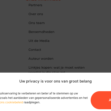
Partners
Over ons
Ons team
Beroemdheden
Uit de Media
Contact
Auteur worden
Linkjes kopen: wat je moet weten
voordat je die stap zet
Uw privacy is voor ons van groot belang
Geld online verdienen: hoe jij
vandaag al stappen kunt zetten
uikservaring te verbeteren en beter af te stemmen op uw
zoals het aanbieden van gepersonaliseerde advertenties en het
A
ons cookiebeleid
raadplegen.