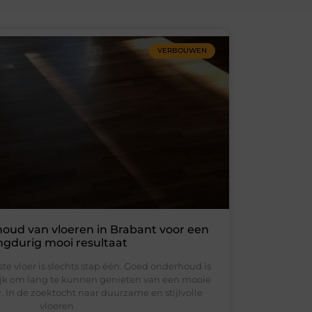
VERBOUWEN
houd van vloeren in Brabant voor een
ngdurig mooi resultaat
ste vloer is slechts stap één. Goed onderhoud is
ijk om lang te kunnen genieten van een mooie
r. In de zoektocht naar duurzame en stijlvolle
vloeren