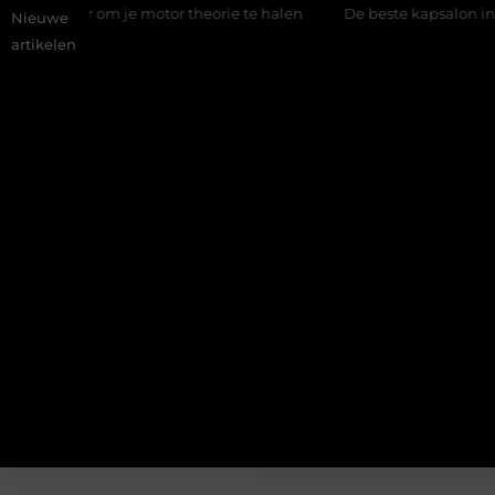
nier om je motor theorie te halen
De beste kapsalon in Arnhem
Nieuwe
artikelen