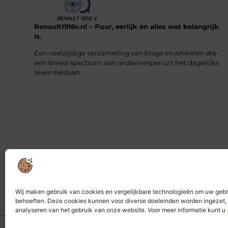
Renault1916v.nl – Puur, eerlijk en alles wat belangrijk
is.
Een veelzijdige verzameling van blogs en artikelen die
een breed spectrum aan onderwerpen uit het dagelijks
leven beslaan.
Wij maken gebruik van cookies en vergelijkbare technologieën om uw gebr
behoeften. Deze cookies kunnen voor diverse doeleinden worden ingezet, 
analyseren van het gebruik van onze website. Voor meer informatie kunt u