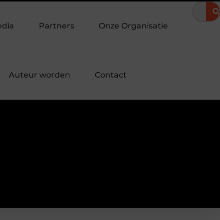
 een onvergetelijke zomeravond
Hoe een landingspagina laten 
edia
Partners
Onze Organisatie
Auteur worden
Contact