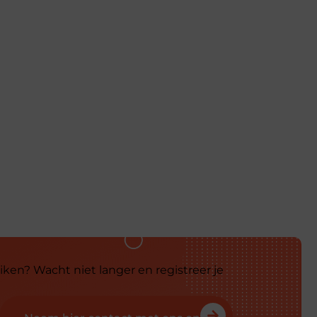
iken? Wacht niet langer en registreer je