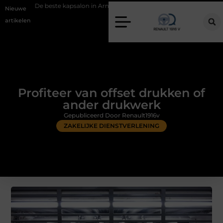
te kapsalon in Arnhem: meer dan alleen een knipbeurt
Barbecuevlees
Nieuwe
artikelen
Profiteer van offset drukken of
ander drukwerk
Gepubliceerd Door Renault1916v
ZAKELIJKE DIENSTVERLENING