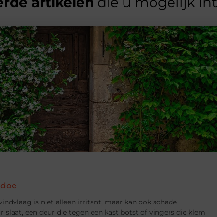
rde artikelen
die u mogelijk in
edoe
indvlaag is niet alleen irritant, maar kan ook schade
 slaat, een deur die tegen een kast botst of vingers die klem