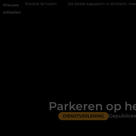
e te halen
De beste kapsalon in Arnhem: meer dan alleen een 
Nieuwe
artikelen
Parkeren op he
Gepublicee
DIENSTVERLENING