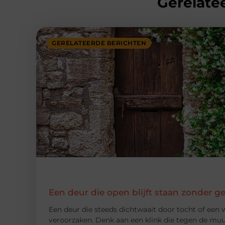
Gerelatee
GERELATEERDE BERICHTEN
Een deur die open blijft staan zonder g
Een deur die steeds dichtwaait door tocht of een w
veroorzaken. Denk aan een klink die tegen de muur