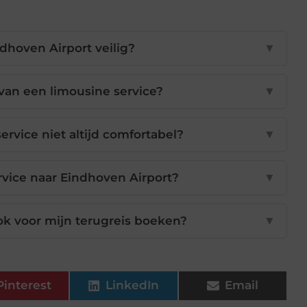
dhoven Airport veilig?
▼
van een limousine service?
▼
service niet altijd comfortabel?
▼
rvice naar Eindhoven Airport?
▼
ok voor mijn terugreis boeken?
▼
Pinterest
LinkedIn
Email