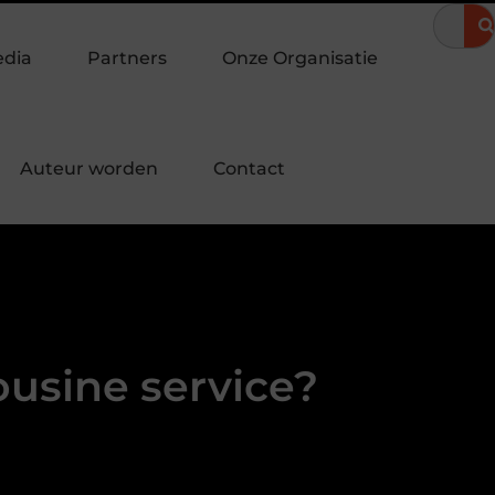
meravond
Hoe een landingspagina laten maken bijdraagt aan m
edia
Partners
Onze Organisatie
Auteur worden
Contact
ousine service?