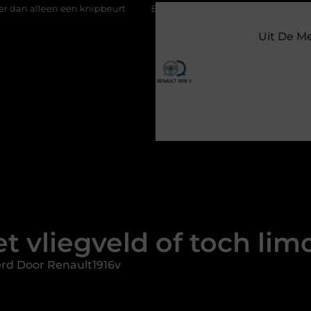
knipbeurt
Barbecuevlees bestellen voor een onvergetelijke zo
Uit De M
t vliegveld of toch lim
rd Door Renault1916v