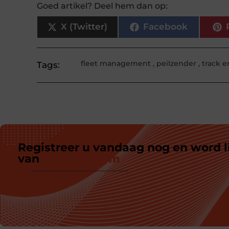
Goed artikel? Deel hem dan op:
X (Twitter)
Facebook
fleet management
,
peilzender
,
track e
Tags:
Registreer u vandaag nog en word l
van
ons platform