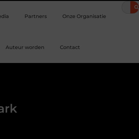
 zomeravond
Hoe een landingspagina laten maken bijdraagt aa
edia
Partners
Onze Organisatie
Auteur worden
Contact
ark