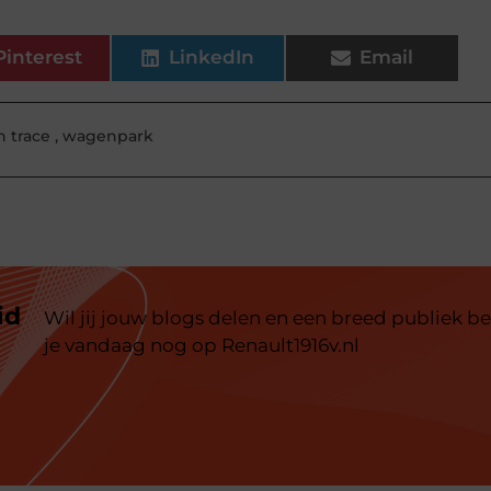
Pinterest
LinkedIn
Email
n trace
,
wagenpark
id
Wil jij jouw blogs delen en een breed publiek be
je vandaag nog op Renault1916v.nl