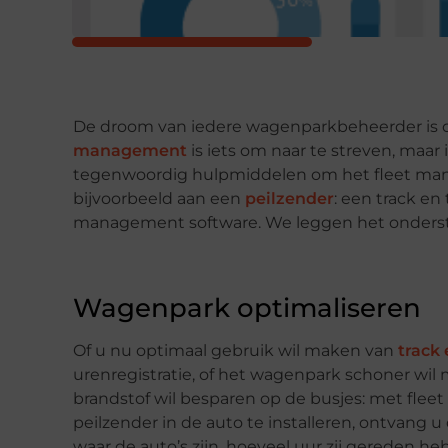
De droom van iedere wagenparkbeheerder is o
management
is iets om naar te streven, maar 
tegenwoordig hulpmiddelen om het fleet ma
bijvoorbeeld aan een
peilzender
: een track e
management software. We leggen het ondersta
Wagenpark optimaliseren
Of u nu optimaal gebruik wil maken van
track 
urenregistratie, of het wagenpark schoner wil 
brandstof wil besparen op de busjes: met fle
peilzender in de auto te installeren, ontvang u
waar de auto’s zijn, hoeveel uur zij gereden h