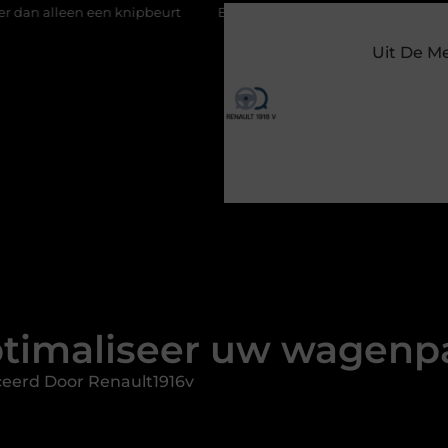
en knipbeurt
Barbecuevlees bestellen voor een onvergetelijke
Uit De M
timaliseer uw wagenp
ceerd Door Renault1916v