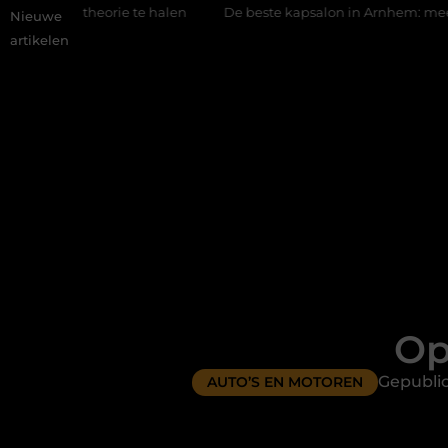
eorie te halen
De beste kapsalon in Arnhem: meer dan alleen e
Nieuwe
artikelen
Op
Gepubli
AUTO’S EN MOTOREN