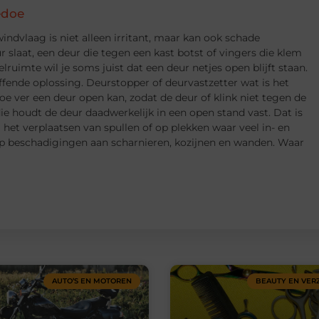
edoe
indvlaag is niet alleen irritant, maar kan ook schade
 slaat, een deur die tegen een kast botst of vingers die klem
lruimte wil je soms juist dat een deur netjes open blijft staan.
ffende oplossing. Deurstopper of deurvastzetter wat is het
oe ver een deur open kan, zodat de deur of klink niet tegen de
ie houdt de deur daadwerkelijk in een open stand vast. Dat is
j het verplaatsen van spullen of op plekken waar veel in- en
op beschadigingen aan scharnieren, kozijnen en wanden. Waar
AUTO’S EN MOTOREN
BEAUTY EN VER