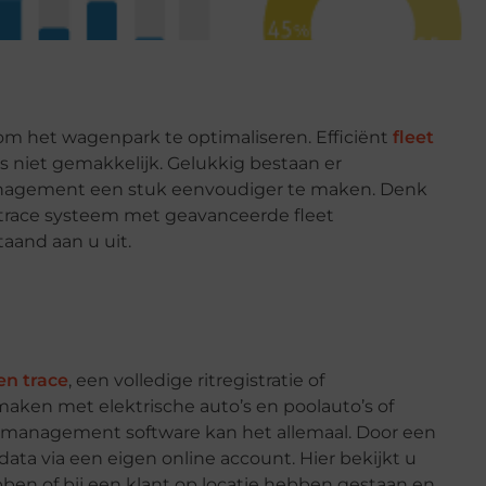
m het wagenpark te optimaliseren. Efficiënt
fleet
is niet gemakkelijk. Gelukkig bestaan er
nagement een stuk eenvoudiger te maken. Denk
n trace systeem met geavanceerde fleet
and aan u uit.
en trace
, een volledige ritregistratie of
maken met elektrische auto’s en poolauto’s of
et management software kan het allemaal. Door een
 data via een eigen online account. Hier bekijkt u
ebben of bij een klant op locatie hebben gestaan en