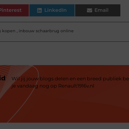
Pinterest
LinkedIn
Email
g kopen
,
inbouw schaarbrug online
id
Wil jij jouw blogs delen en een breed publiek be
je vandaag nog op Renault1916v.nl