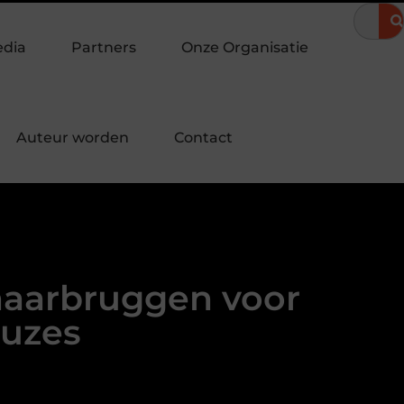
omeravond
Hoe een landingspagina laten maken bijdraagt aan 
edia
Partners
Onze Organisatie
Auteur worden
Contact
haarbruggen voor
uzes