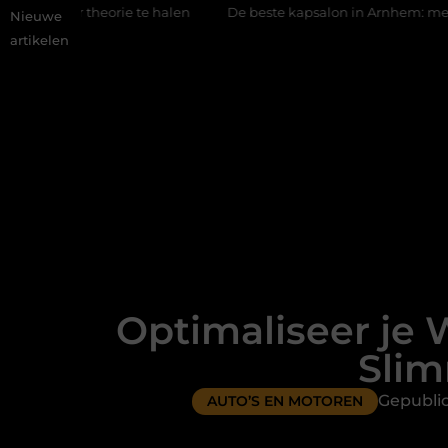
rie te halen
De beste kapsalon in Arnhem: meer dan alleen ee
Nieuwe
artikelen
Optimaliseer je
Sli
Gepubli
AUTO’S EN MOTOREN