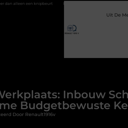
n knipbeurt
Barbecuevlees bestellen voor een onvergetelijke z
Uit De M
 Werkplaats: Inbouw Sc
mme Budgetbewuste Ke
ceerd Door Renault1916v