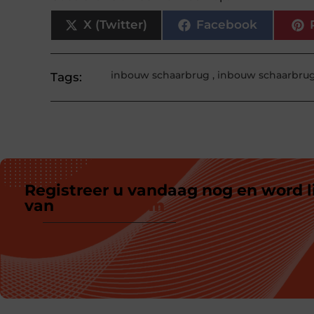
X (Twitter)
Facebook
inbouw schaarbrug
,
inbouw schaarbru
Tags:
Registreer u vandaag nog en word l
van
ons platform